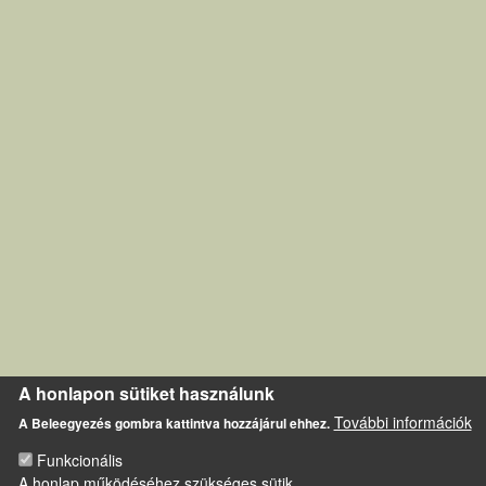
A honlapon sütiket használunk
További információk
A Beleegyezés gombra kattintva hozzájárul ehhez.
Funkcionális
A honlap működéséhez szükséges sütik.