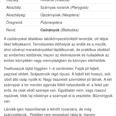
Alosztály:
Szárnyas rovarok
(Pterygota)
Alosztályág:
Újszárnyúak
(Neoptera)
Öregrend:
Polyneoptera
Rend:
Csótányok
(Blattodea)
A csótányokat általában lakókörnyezetünkből ismerjük, ott látjuk
őket felbukkanni. Természetes élőhelyük az erdők és a mezők,
ahol növényi maradványokkal táplálkoznak, de praktikus okokból
az emberhez kötődnek, hiszen az élelmiszerek és hulladékok az
ember környékén nagy mennyiségben és könnyen elérhetőek.
Testhosszuk fajtól függően 1–6 centiméter. Fejük jól fejlett,
pajzzsal védett. Szájszervük rágó típusú. A fejből két hosszú, sok
ízből álló csáp nyúlik ki. Nagy összetett szemükkel jól látnak. A két
szárnypár a tor mentén egymás fölött helyezkedik el: a felső pár
erős, és csak védő szerepe van. Egyáltalán nem, vagy rosszul
repülnek, több faj nősténye a szárnyait el is vesztette. Bűzmirigyük
van.
Lárváik igen hasonlítanak a felnőtt rovarokra, de még
szárnyatlanok. Petéiket nem egyesével rakja le, hanem