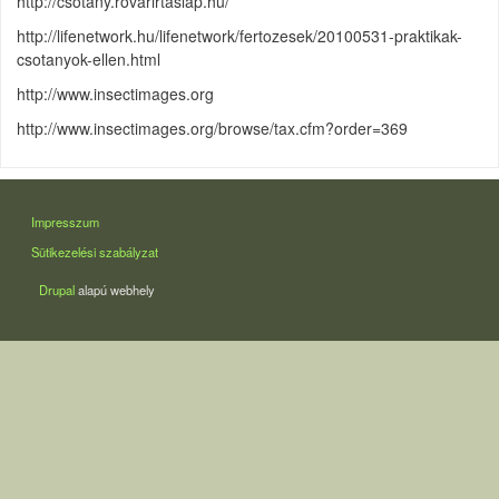
http://csotany.rovarirtaslap.hu/
http://lifenetwork.hu/lifenetwork/fertozesek/20100531-praktikak-
csotanyok-ellen.html
http://www.insectimages.org
http://www.insectimages.org/browse/tax.cfm?order=369
LÁBLÉC
Impresszum
Sütikezelési szabályzat
Drupal
alapú webhely