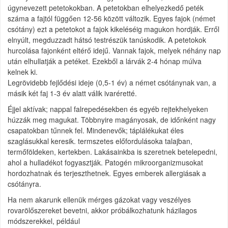
úgynevezett petetokokban. A petetokban elhelyezkedő peték
száma a fajtól függően 12-56 között változik. Egyes fajok (német
csótány) ezt a petetokot a fajok kikeléséig magukon hordják. Erről
elnyúlt, megduzzadt hátsó testrészük tanúskodik. A petetokok
hurcolása fajonként eltérő idejű. Vannak fajok, melyek néhány nap
után elhullatják a petéket. Ezekből a lárvák 2-4 hónap múlva
kelnek ki.
Legrövidebb fejlődési ideje (0,5-1 év) a német csótánynak van, a
másik két faj 1-3 év alatt válik ivaréretté.
Éjjel aktívak; nappal falrepedésekben és egyéb rejtekhelyeken
húzzák meg magukat. Többnyire magányosak, de időnként nagy
csapatokban tűnnek fel. Mindenevők; táplálékukat éles
szaglásukkal keresik. termszetes előfordulásoka talajban,
termőföldeken, kertekben. Lakásainkba is szeretnek betelepedni,
ahol a hulladékot fogyasztják. Patogén mikroorganizmusokat
hordozhatnak és terjeszthetnek. Egyes emberek allergiásak a
csótányra.
Ha nem akarunk ellenük mérges gázokat vagy veszélyes
rovarölőszereket bevetni, akkor próbálkozhatunk házilagos
módszerekkel, például