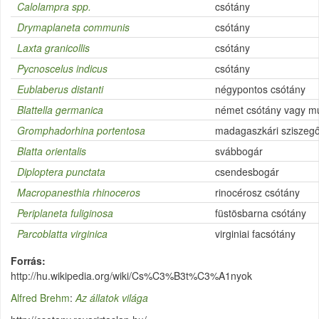
Calolampra spp.
csótány
Drymaplaneta communis
csótány
Laxta granicollis
csótány
Pycnoscelus indicus
csótány
Eublaberus distanti
négypontos csótány
Blattella germanica
német csótány vagy m
Gromphadorhina portentosa
madagaszkári sziszegő
Blatta orientalis
svábbogár
Diploptera punctata
csendesbogár
Macropanesthia rhinoceros
rinocérosz csótány
Periplaneta fuliginosa
füstösbarna csótány
Parcoblatta virginica
virginiai facsótány
Forrás
http://hu.wikipedia.org/wiki/Cs%C3%B3t%C3%A1nyok
Alfred Brehm
:
Az állatok világa