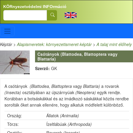
Ugrás a tartalomra
KÖRnyezetvédelmi INFOrmáció
Search
Képtár
>
Alapismeretek: környezetismeret-képtár
>
A talaj mint élőhely
Csótányok (Blattodea, Blattoptera vagy
Blattaria)
Szerző:
GK
A csótányok
(Blattodea, Blattoptera
vagy
Blattaria)
a rovarok
(Insecta)
osztályában az újszárnyúak
(Neoptera)
egyik rendje.
Korábban a botsáskákkal és az imádkozó sáskákkal közös rendbe
sorolták őket annak ellenére, hogy alkatuk módfelett különböző.
Ország:
Állatok
(Animalia)
Törzs:
Ízeltlábúak
(Arthropoda)
Osztály:
Rovarok
(Insecta)