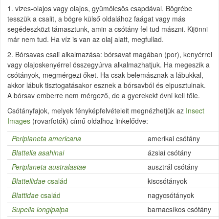
1. vizes-olajos vagy olajos, gyümölcsös csapdával. Bögrébe
tesszük a csalit, a bögre külső oldalához faágat vagy más
segédeszközt támasztunk, amin a csótány fel tud mászni. Kijönni
már nem tud. Ha víz is van az olaj alatt, megfullad.
2. Bórsavas csali alkalmazása: bórsavat magában (por), kenyérrel
vagy olajoskenyérrel összegyúrva alkalmazhatjuk. Ha megeszik a
csótányok, megmérgezi őket. Ha csak belemásznak a lábukkal,
akkor lábuk tisztogatásakor esznek a bórsavból és elpusztulnak.
A bórsav emberre nem mérgező, de a gyerekekt óvni kell tőle.
Csótányfajok, melyek fényképfelvételeit megnézhetjük az
Insect
Images
(rovarfotók) című oldalhoz linkelődve:
Periplaneta americana
amerikai csótány
Blattella asahinai
ázsiai csótány
Periplaneta australasiae
ausztrál csótány
Blattellidae
család
kiscsótányok
Blattidae
család
nagycsótányok
Supella longipalpa
barnacsíkos csótány