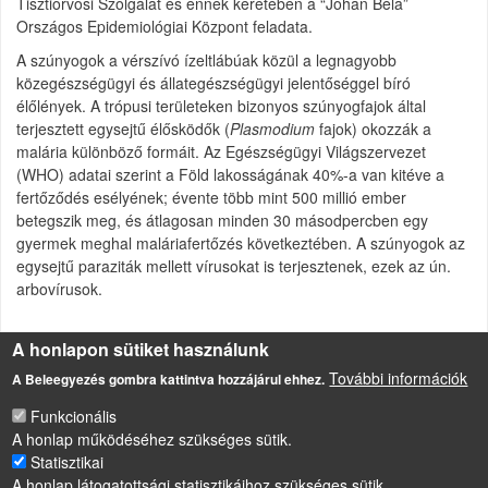
Tisztiorvosi Szolgálat és ennek keretében a “Johan Béla”
Országos Epidemiológiai Központ feladata.
A szúnyogok a vérszívó ízeltlábúak közül a legnagyobb
közegészségügyi és állategészségügyi jelentőséggel bíró
élőlények. A trópusi területeken bizonyos szúnyogfajok által
terjesztett egysejtű élősködők (
Plasmodium
fajok) okozzák a
malária különböző formáit. Az Egészségügyi Világszervezet
(WHO) adatai szerint a Föld lakosságának 40%-a van kitéve a
fertőződés esélyének; évente több mint 500 millió ember
betegszik meg, és átlagosan minden 30 másodpercben egy
gyermek meghal maláriafertőzés következtében. A szúnyogok az
egysejtű paraziták mellett vírusokat is terjesztenek, ezek az ún.
arbovírusok.
A honlapon sütiket használunk
Forrás
További információk
A Beleegyezés gombra kattintva hozzájárul ehhez.
http://szunyog.uw.hu/7_modszertanilevel.htm
Funkcionális
A honlap működéséhez szükséges sütik.
Statisztikai
LÁBLÉC
Impresszum
A honlap látogatottsági statisztikáihoz szükséges sütik.