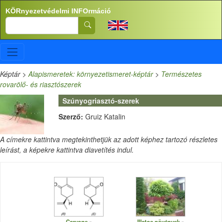
Ugrás a tartalomra
KÖRnyezetvédelmi INFOrmáció
Search
Képtár
>
Alapismeretek: környezetismeret-képtár
>
Természetes
rovarölő- és riasztószerek
Szúnyogriasztó-szerek
Szerző:
Gruiz Katalin
A címekre kattintva megtekinthetjük az adott képhez tartozó részletes
leírást, a képekre kattintva diavetítés indul.
Carvone
Illatos növények