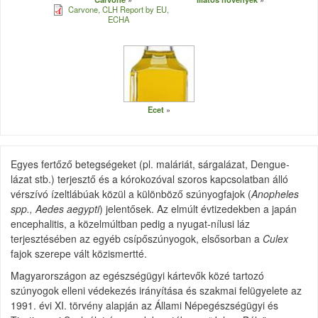
Carvone, CLH Report by EU,
ECHA
Ecet
Egyes fertőző betegségeket (pl. maláriát, sárgalázat, Dengue-
lázat stb.) terjesztő és a kórokozóval szoros kapcsolatban álló
vérszívó ízeltlábúak közül a különböző szúnyogfajok (
Anopheles
spp., Aedes aegypti
) jelentősek. Az elmúlt évtizedekben a japán
encephalitis, a közelmúltban pedig a nyugat-nílusi láz
terjesztésében az egyéb csípőszúnyogok, elsősorban a
Culex
fajok szerepe vált közismertté.
Magyarországon az egészségügyi kártevők közé tartozó
szúnyogok elleni védekezés irányítása és szakmai felügyelete az
1991. évi XI. törvény alapján az Állami Népegészségügyi és