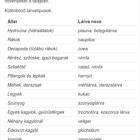
növényeket a talajban.
Különböző lárvatípusok:
Állat
Lárva neve
Hydrozoa (hidraállatok)
plauna, bolygólárva
Rákok
nauplius
Decapoda
(tízlábú rákok)
zoea
Kérész, szöcske, igazi bogarak
nimfa
Szitakötő
naiad, nimfa
Pillangók és lepkék
hernyó
Méhek, darazsak
méhlárva, darázslárva
Legyek
kukac
Szúnyog
szúnyoglárva
Egyes kagylók, gyűrűsférgek
trochofóra, koszorús lárva
Néhány kagylónál
veliger
Édesvízi kagyló
glochidium
Ingolák
ammocoete