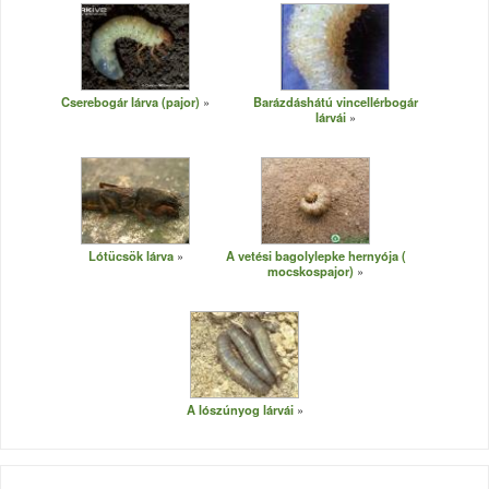
Cserebogár lárva (pajor)
Barázdáshátú vincellérbogár
lárvái
Lótücsök lárva
A vetési bagolylepke hernyója (
mocskospajor)
A lószúnyog lárvái