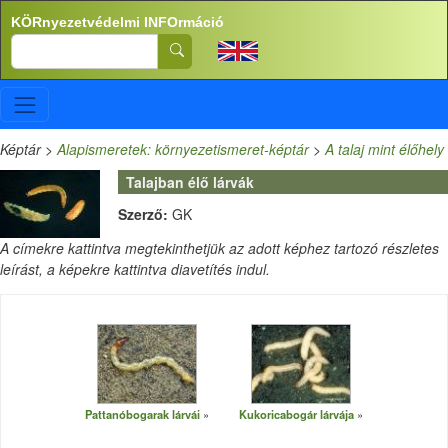
Ugrás a tartalomra
KÖRnyezetvédelmi INFOrmáció
Search
Képtár
>
Alapismeretek: környezetismeret-képtár
>
A talaj mint élőhely
Talajban élő lárvák
Szerző:
GK
A címekre kattintva megtekinthetjük az adott képhez tartozó részletes
leírást, a képekre kattintva diavetítés indul.
Pattanóbogarak lárvái
Kukoricabogár lárvája