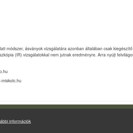
álati módszer, ásványok vizsgálatára azonban általában csak kiegészít
oszkópia (IR) vizsgálatokkal nem jutnak eredményre. Arra nyújt felvilá
ab.hu
i-miskolc.hu
Drupal
alapú webhely
ábbi információk