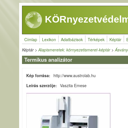
Ugrás a tartalomra
KÖRnyezetvédelm
Címlap
Lexikon
Adatbázisok
Térképek
Képtár
Képtár
>
Alapismeretek: környezetismeret-képtár
>
Ásvány
Termikus analizátor
Kép forrása
http://www.austrolab.hu
Leírás szerzője
Vaszita Emese