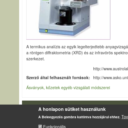
A termikus analízis az egyik legelterjedtebb anyagvizsg
a röntgen diffraktometria (XRD) és az infravörös spektr
szerkezet.
http://www.austrol
Szerző által felhasznált források
http://www.asko.un
Ásványok, kőzetek egyéb vizsgálati módszerei
A honlapon sütiket használunk
LÁBLÉC
Impresszum
Tov
A Beleegyezés gombra kattintva hozzájárul ehhez.
Sütikezelési szabályzat
Funkcionális