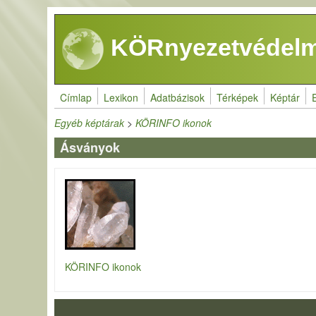
Ugrás a tartalomra
KÖRnyezetvédelm
Címlap
Lexikon
Adatbázisok
Térképek
Képtár
Egyéb képtárak
>
KÖRINFO ikonok
Ásványok
KÖRINFO ikonok