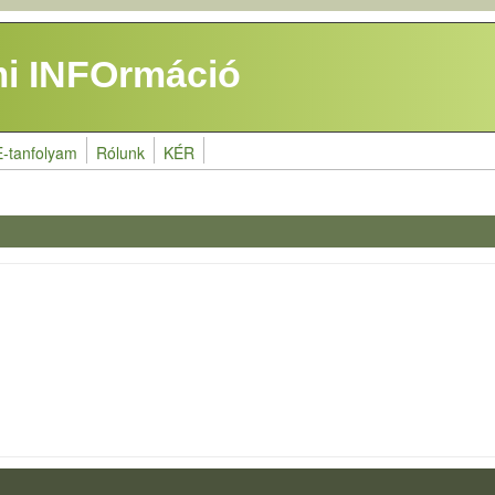
i INFOrmáció
E-tanfolyam
Rólunk
KÉR