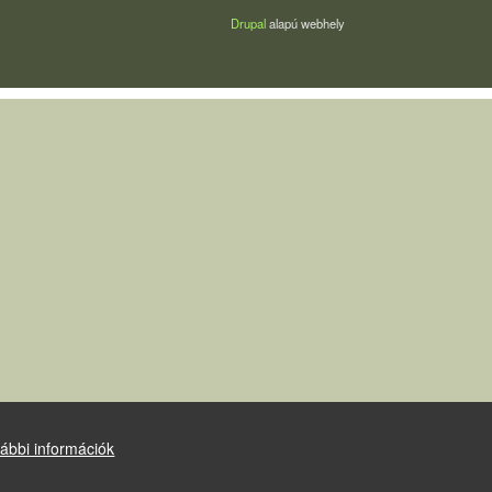
Drupal
alapú webhely
ábbi információk