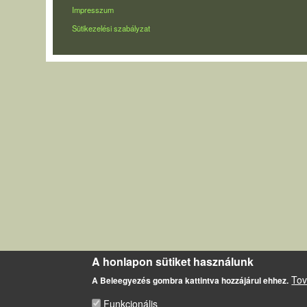
LÁBLÉC
Impresszum
Sütikezelési szabályzat
A honlapon sütiket használunk
Tov
A Beleegyezés gombra kattintva hozzájárul ehhez.
Funkcionális