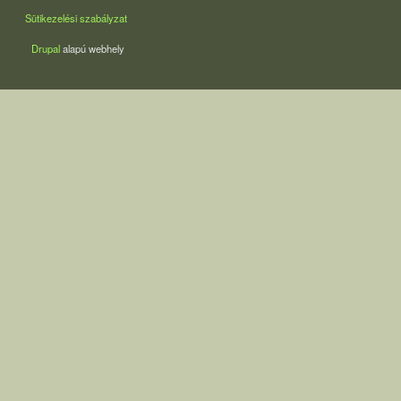
Sütikezelési szabályzat
Drupal
alapú webhely