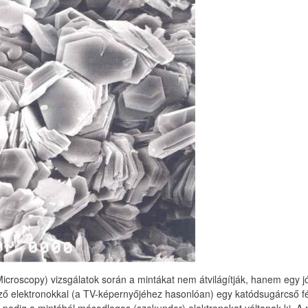
icroscopy) vizsgálatok során a mintákat nem átvilágítják, hanem egy jól
ező elektronokkal (a TV-képernyőjéhez hasonlóan) egy katódsugárcső fé