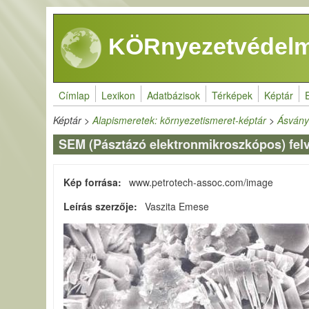
Ugrás a tartalomra
KÖRnyezetvédelm
Címlap
Lexikon
Adatbázisok
Térképek
Képtár
Képtár
>
Alapismeretek: környezetismeret-képtár
>
Ásvány
SEM (Pásztázó elektronmikroszkópos) felvé
Kép forrása
www.petrotech-assoc.com/image
Leírás szerzője
Vaszita Emese