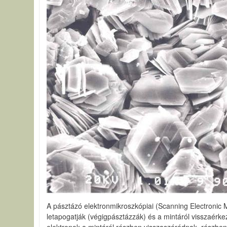
A pásztázó elektronmikroszkópiai (Scanning Electronic M
letapogatják (végigpásztázzák) és a mintáról visszaérk