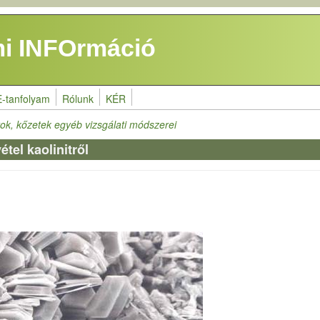
i INFOrmáció
E-tanfolyam
Rólunk
KÉR
ok, kőzetek egyéb vizsgálati módszerei
tel kaolinitről