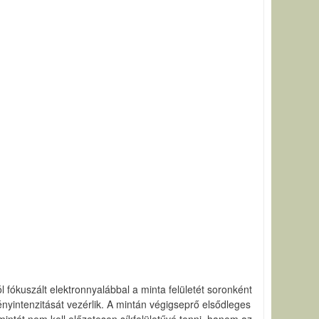
 fókuszált elektronnyalábbal a minta felületét soronként
nyintenzitását vezérlik. A mintán végigseprő elsődleges