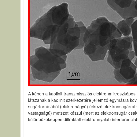
A képen a kaolinit transzmissziós elektronmikroszkópos (
látszanak a kaolinit szerkezetére jellemző egymásra k
sugárforrásából (elektronágyú) érkező elektronsugárral 
vastagságú) metszet készül (mert az elektronsugár csak
különbözőképpen diffraktált elektronnyaláb interferencia