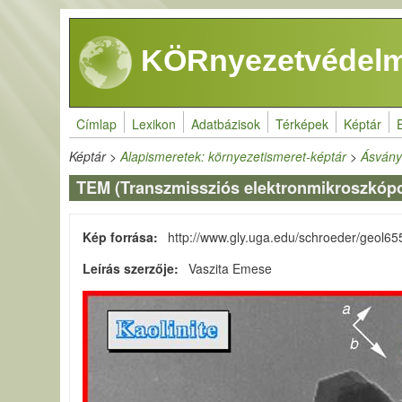
Ugrás a tartalomra
KÖRnyezetvédelm
Címlap
Lexikon
Adatbázisok
Térképek
Képtár
Képtár
>
Alapismeretek: környezetismeret-képtár
>
Ásvány
TEM (Transzmissziós elektronmikroszkópos)
Kép forrása
http://www.gly.uga.edu/schroeder/geol6
Leírás szerzője
Vaszita Emese