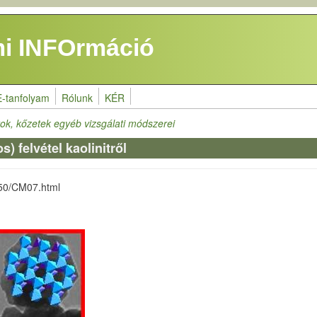
i INFOrmáció
E-tanfolyam
Rólunk
KÉR
ok, kőzetek egyéb vizsgálati módszerei
 felvétel kaolinitről
550/CM07.html