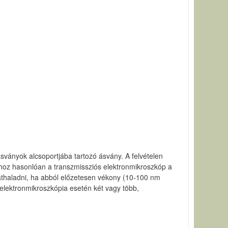
ásványok alcsoportjába tartozó ásvány. A felvételen
phoz hasonlóan a transzmissziós elektronmikroszkóp a
d áthaladni, ha abból előzetesen vékony (10-100 nm
elektronmikroszkópia esetén két vagy több,