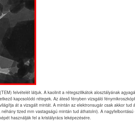
TEM) felvételét látjuk. A kaolinit a rétegszilikátok alosztályának agyag
övetkező kapcsolódó rétegek. Az áteső fényben vizsgáló fénymikroszkó
világítja át a vizsgált mintát. A mintán az elektronsugár csak akkor tu
 néhány tized mm vastagságú mintán tud áthatolni). A nagyfelbontású 
képét használják fel a kristályrács leképezésére.