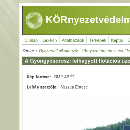
Ugrás a tartalomra
KÖRnyezetvédelm
Címlap
Lexikon
Adatbázisok
Térképek
Képtár
Képtár
>
Gyakorlati alkalmazás: környezetmenedzsment k
A Gyöngyösoroszi felhagyott flotációs üze
Kép forrása
BME ABÉT
Leírás szerzője
Vaszita Emese