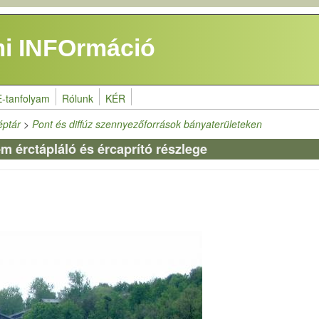
i INFOrmáció
E-tanfolyam
Rólunk
KÉR
éptár
>
Pont és diffúz szennyezőforrások bányaterületeken
m érctápláló és ércaprító részlege