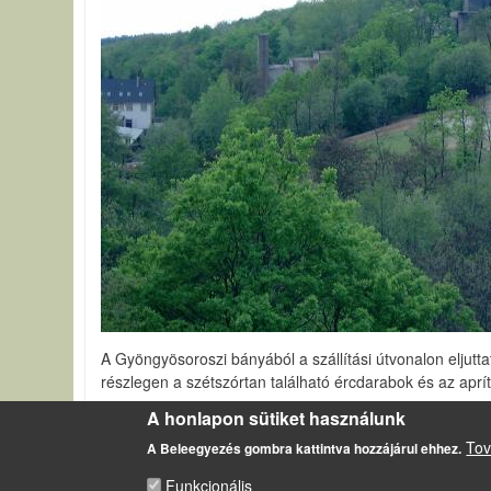
A Gyöngyösoroszi bányából a szállítási útvonalon eljutta
részlegen a szétszórtan található ércdarabok és az aprít
A honlapon sütiket használunk
Pont és diffúz szennyezőforrások bányaterületeken
Tov
A Beleegyezés gombra kattintva hozzájárul ehhez.
Funkcionális