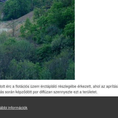
tott érc a flotációs üzem érctápláló részlegébe érkezett, ahol az aprít
ás során képződött por diffúzan szennyezte ezt a területet.
ábbi információk