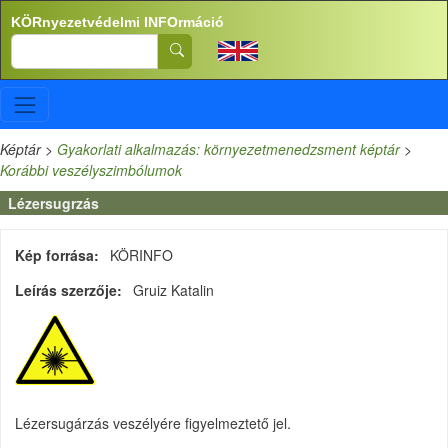
Ugrás a tartalomra
KÖRnyezetvédelmi INFOrmáció
Search
Képtár
>
Gyakorlati alkalmazás: környezetmenedzsment képtár
>
Korábbi veszélyszimbólumok
Lézersugrzás
Kép forrása
KÖRINFO
Leírás szerzője
Gruiz Katalin
Lézersugárzás veszélyére figyelmeztető jel.