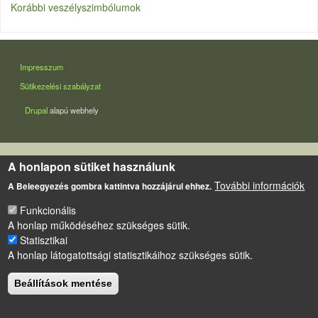
Korábbi veszélyszimbólumok
LÁBLÉC
Impresszum
Sütikezelési szabályzat
Drupal
alapú webhely
A honlapon sütiket használunk
További információk
A Beleegyezés gombra kattintva hozzájárul ehhez.
Funkcionális
A honlap működéséhez szükséges sütik.
Statisztikai
A honlap látogatottsági statisztikáihoz szükséges sütik.
Beállítások mentése