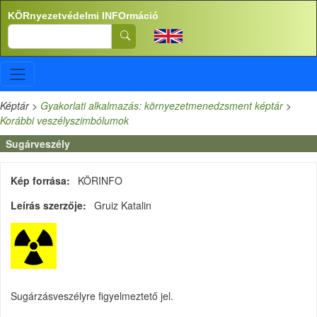
Ugrás a tartalomra
KÖRnyezetvédelmi INFOrmáció
Search
Képtár
>
Gyakorlati alkalmazás: környezetmenedzsment képtár
>
Korábbi veszélyszimbólumok
Sugárveszély
Kép forrása
KÖRINFO
Leírás szerzője
Gruiz Katalin
Sugárzásveszélyre figyelmeztető jel.