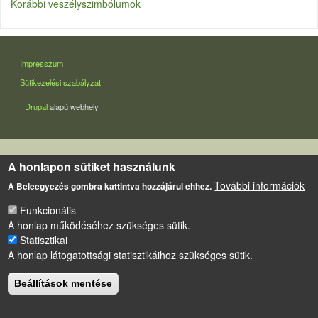
Korábbi veszélyszimbólumok
LÁBLÉC
Impresszum
Sütikezelési szabályzat
Drupal
alapú webhely
A honlapon sütiket használunk
További információk
A Beleegyezés gombra kattintva hozzájárul ehhez.
Funkcionális
A honlap működéséhez szükséges sütik.
Statisztikai
A honlap látogatottsági statisztikáihoz szükséges sütik.
Beállítások mentése