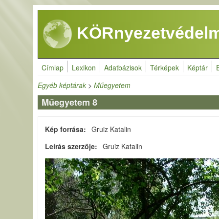
Ugrás a tartalomra
KÖRnyezetvédelm
Címlap
Lexikon
Adatbázisok
Térképek
Képtár
Egyéb képtárak
>
Műegyetem
Műegyetem 8
Kép forrása
Gruiz Katalin
Leírás szerzője
Gruiz Katalin