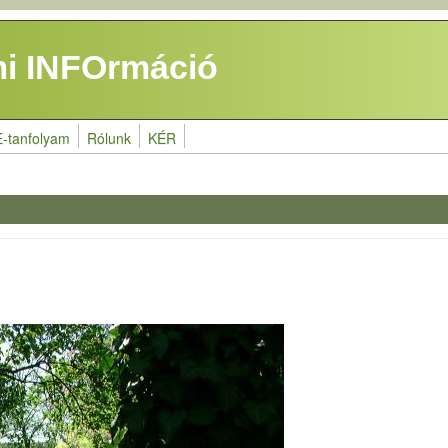
i INFOrmáció
E-tanfolyam
Rólunk
KÉR