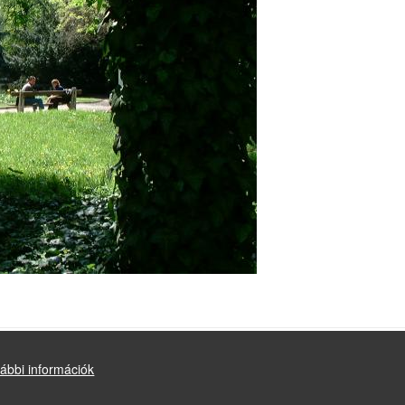
ábbi információk
Drupal
alapú webhely