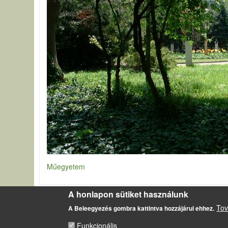
Műegyetem
A honlapon sütiket használunk
LÁBLÉC
Tov
A Beleegyezés gombra kattintva hozzájárul ehhez.
Impresszum
Sütikezelési szabályzat
Funkcionális