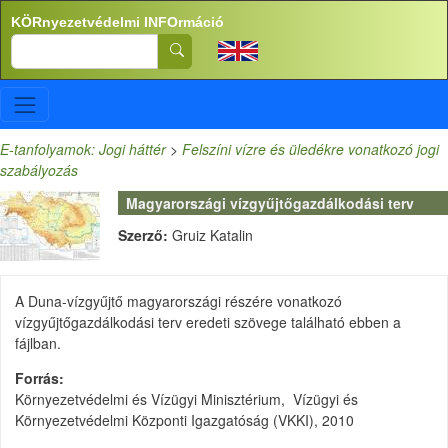
Ugrás a tartalomra
KÖRnyezetvédelmi INFOrmáció
Search
E-tanfolyamok: Jogi háttér
>
Felszíni vízre és üledékre vonatkozó jogi
szabályozás
Magyarországi vízgyűjtőgazdálkodási terv
Szerző:
Gruiz Katalin
A Duna-vízgyűjtő magyarországi részére vonatkozó
vízgyűjtőgazdálkodási terv eredeti szövege található ebben a
fájlban.
Forrás
Környezetvédelmi és Vízügyi Minisztérium, Vízügyi és
Környezetvédelmi Központi Igazgatóság (VKKI), 2010