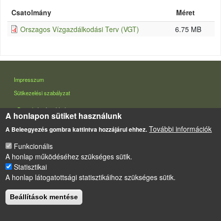
Csatolmány
Méret
Orszagos Vízgazdálkodási Terv (VGT)
6.75 MB
LÁBLÉC
Impresszum
Sütikezelési szabályzat
Drupal
alapú webhely
A honlapon sütiket használunk
További információk
A Beleegyezés gombra kattintva hozzájárul ehhez.
Funkcionális
A honlap működéséhez szükséges sütik.
Statisztikai
A honlap látogatottsági statisztikáihoz szükséges sütik.
Beállítások mentése