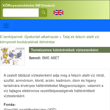
Ugrás a tartalomra
KÖRnyezetvédelmi INFOrmáció
Search
E-tanfolyamok: Gyakorlati alkalmazás
>
Talaj és felszín alatti víz
környezeti kockázatának felmérése
Természetes háttérértékek víztestenként
Szerző:
BME ABÉT
A csatolt táblázat víztestenként adja meg a felszín alatti víz nitrát,
szulfát, ammónium, klorid, arzén, kadmium, ólom és higany
tartalmára érvényes háttérétékeket Magyarországon, valamint a
víz fajlagos elektromos vezetőképességének háttérértékeit
víztestenként.
Forrás
Vízgyűjtő-gazdálkodási terv (VGT)