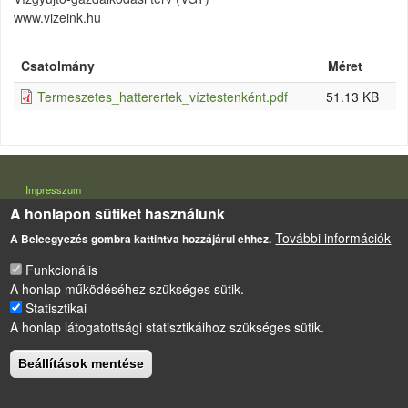
www.vizeink.hu
Csatolmány
Méret
Termeszetes_hatterertek_víztestenként.pdf
51.13 KB
LÁBLÉC
Impresszum
A honlapon sütiket használunk
Sütikezelési szabályzat
További információk
A Beleegyezés gombra kattintva hozzájárul ehhez.
Drupal
alapú webhely
Funkcionális
A honlap működéséhez szükséges sütik.
Statisztikai
A honlap látogatottsági statisztikáihoz szükséges sütik.
Beállítások mentése