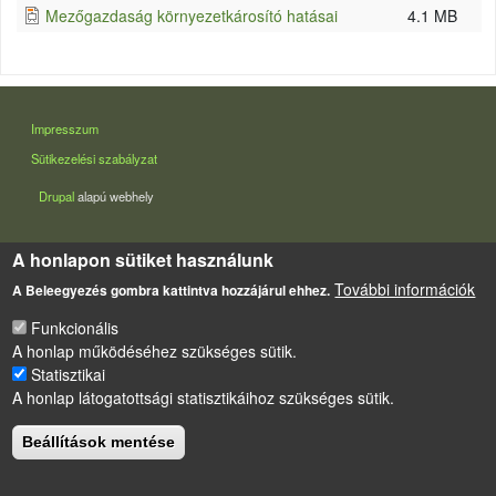
Mezőgazdaság környezetkárosító hatásai
4.1 MB
LÁBLÉC
Impresszum
Sütikezelési szabályzat
Drupal
alapú webhely
A honlapon sütiket használunk
További információk
A Beleegyezés gombra kattintva hozzájárul ehhez.
Funkcionális
A honlap működéséhez szükséges sütik.
Statisztikai
A honlap látogatottsági statisztikáihoz szükséges sütik.
Beállítások mentése