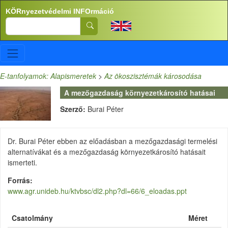
Ugrás a tartalomra
KÖRnyezetvédelmi INFOrmáció
Search
E-tanfolyamok: Alapismeretek
>
Az ökoszisztémák károsodása
A mezőgazdaság környezetkárosító hatásai
Szerző:
Burai Péter
Dr. Burai Péter ebben az előadásban a mezőgazdasági termelési
alternatívákat és a mezőgazdaság környezetkárosító hatásait
ismerteti.
Forrás
www.agr.unideb.hu/ktvbsc/dl2.php?dl=66/6_eloadas.ppt
Csatolmány
Méret