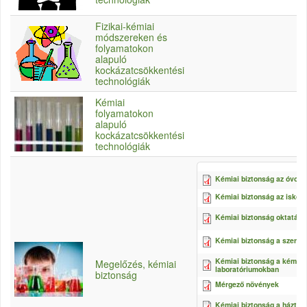
Fizikai-kémiai
módszereken és
folyamatokon
alapuló
kockázatcsökkentési
technológiák
Kémiai
folyamatokon
alapuló
kockázatcsökkentési
technológiák
Kémiai biztonság az óvod
Kémiai biztonság az iskol
Kémiai biztonság oktatása
Kémiai biztonság a szertá
Kémiai biztonság a kémiai
Megelőzés, kémiai
laboratóriumokban
biztonság
Mérgező növények
Kémiai biztonság a háztar