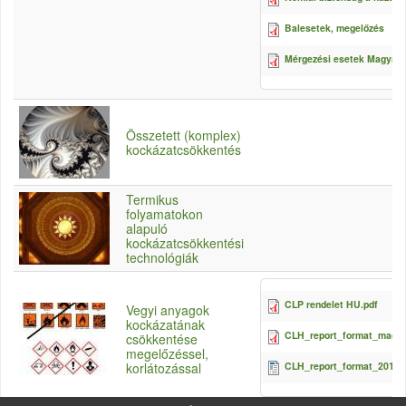
Balesetek, megelőzés
Mérgezési esetek Magyaro
Összetett (komplex)
kockázatcsökkentés
Termikus
folyamatokon
alapuló
kockázatcsökkentési
technológiák
CLP rendelet HU.pdf
Vegyi anyagok
kockázatának
CLH_report_format_magya
csökkentése
megelőzéssel,
CLH_report_format_20100
korlátozással