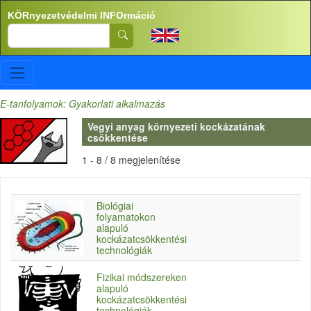
Ugrás a tartalomra
KÖRnyezetvédelmi INFOrmáció
Search
E-tanfolyamok: Gyakorlati alkalmazás
Vegyi anyag környezeti kockázatának
csökkentése
1 - 8 / 8 megjelenítése
Biológiai
folyamatokon
alapuló
kockázatcsökkentési
technológiák
Fizikai módszereken
alapuló
kockázatcsökkentési
technológiák