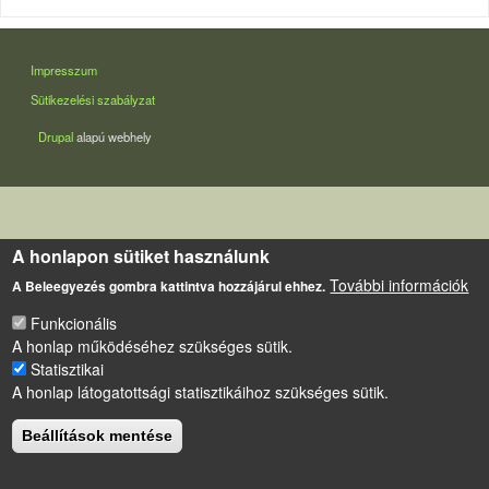
LÁBLÉC
Impresszum
Sütikezelési szabályzat
Drupal
alapú webhely
A honlapon sütiket használunk
További információk
A Beleegyezés gombra kattintva hozzájárul ehhez.
Funkcionális
A honlap működéséhez szükséges sütik.
Statisztikai
A honlap látogatottsági statisztikáihoz szükséges sütik.
Beállítások mentése