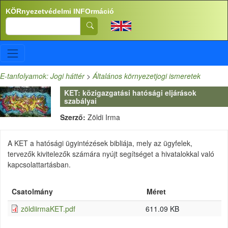
Ugrás a tartalomra
KÖRnyezetvédelmi INFOrmáció
Search
E-tanfolyamok: Jogi háttér
>
Általános környezetjogi ismeretek
KET: közigazgatási hatósági eljárások
szabályai
Szerző:
Zöldi Irma
A KET a hatósági ügyintézések bibliája, mely az ügyfelek,
tervezők kivitelezők számára nyújt segítséget a hivatalokkal való
kapcsolattartásban.
Csatolmány
Méret
zöldiirmaKET.pdf
611.09 KB