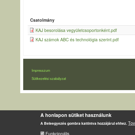
Csatolmány
KAJ besorolása vegyületcsoportonként.pdf
KAJ számok ABC és technológia szerint.pdf
LÁBLÉC
Impresszum
Sütikezelési szabályzat
A honlapon sütiket használunk
Tov
A Beleegyezés gombra kattintva hozzájárul ehhez.
Funkcionális