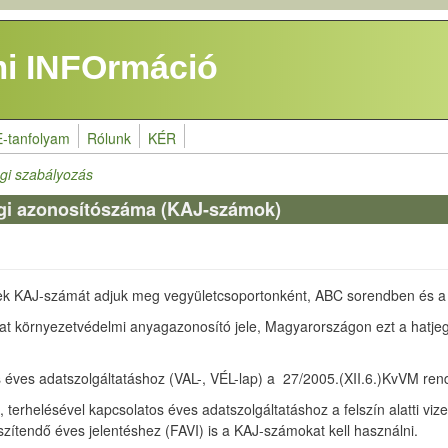
i INFOrmáció
E-tanfolyam
Rólunk
KÉR
gi szabályozás
gi azonosítószáma (KAJ-számok)
 KAJ-számát adjuk meg vegyületcsoportonként, ABC sorendben és a ki
t környezetvédelmi anyagazonosító jele, Magyarországon ezt a hatjeg
 éves adatszolgáltatáshoz (VAL-, VÉL-lap) a 27/2005.(XII.6.)KvVM rend
el, terhelésével kapcsolatos éves adatszolgáltatáshoz a felszín alatti vi
zítendő éves jelentéshez (FAVI) is a KAJ-számokat kell használni.