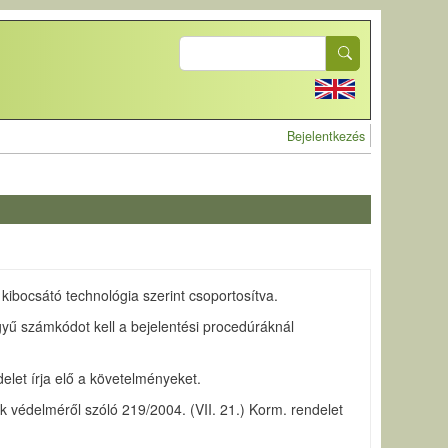
Search
User account 
Bejelentkezés
bocsátó technológia szerint csoportosítva.
yű számkódot kell a bejelentési procedúráknál
elet írja elő a követelményeket.
zek védelméről szóló 219/2004. (VII. 21.) Korm. rendelet