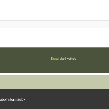
Drupal
alapú webhely
ábbi információk