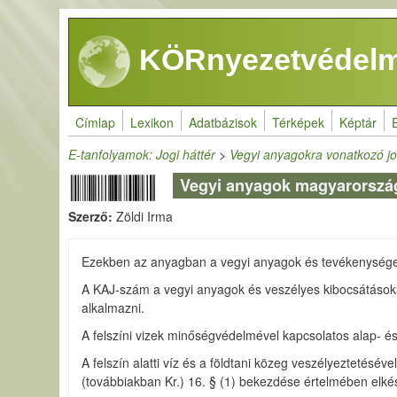
Ugrás a tartalomra
KÖRnyezetvédelm
Címlap
Lexikon
Adatbázisok
Térképek
Képtár
E-tanfolyamok: Jogi háttér
>
Vegyi anyagokra vonatkozó jo
Vegyi anyagok magyarorszá
Szerző:
Zöldi Irma
Ezekben az anyagban a vegyi anyagok és tevékenységek
A KAJ-szám a vegyi anyagok és veszélyes kibocsátásoka
alkalmazni.
A felszíni vizek minőségvédelmével kapcsolatos alap- és
A felszín alatti víz és a földtani közeg veszélyeztetésév
(továbbiakban Kr.) 16. § (1) bekezdése értelmében elkés