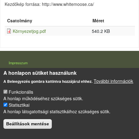
Kezdőkép forrása: http://www.whitemoose.ca/
Csatolmány
Méret
Környezetjog.pdf
540.2 KB
LÁBLÉC
Impresszum
Sütikezelési szabályzat
A honlapon sütiket használunk
További információk
A Beleegyezés gombra kattintva hozzájárul ehhez.
Drupal
alapú webhely
Funkcionális
A honlap működéséhez szükséges sütik.
Statisztikai
A honlap látogatottsági statisztikáihoz szükséges sütik.
Beállítások mentése