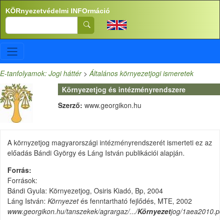
Ugrás a tartalomra
KÖRnyezetvédelmi INFOrmáció
Search
E-tanfolyamok: Jogi háttér
>
Általános környezetjogi ismeretek
Környezetjog és intézményrendszere
Szerző:
www.georgikon.hu
A környzetjog magyarországi intézményrendszerét ismerteti ez az
előadás Bándi György és Láng István publikációi alapján.
Forrás
Források:
Bándi Gyula: Környezetjog, Osiris Kiadó, Bp, 2004
Láng István:
Környezet
és fenntartható fejlődés, MTE, 2002
www.georgikon.hu/tanszekek/agrargaz/.../
Környezet
jog/1aea2010.p