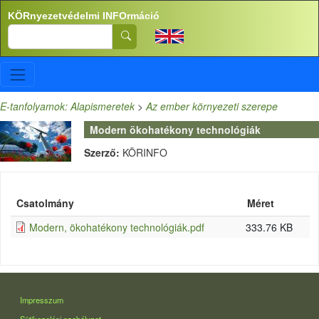
Ugrás a tartalomra
KÖRnyezetvédelmi INFOrmáció
Search
E-tanfolyamok: Alapismeretek
>
Az ember környezeti szerepe
Modern ökohatékony technológiák
Szerző:
KÖRINFO
Csatolmány
Méret
Modern, ökohatékony technológiák.pdf
333.76 KB
LÁBLÉC
Impresszum