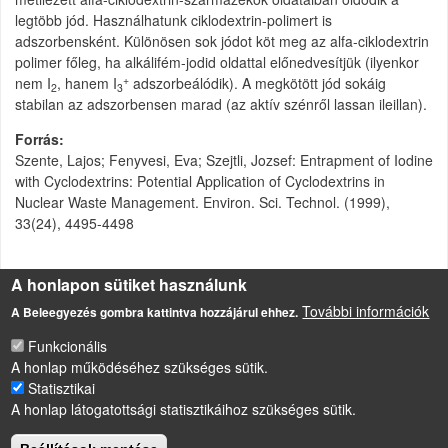
legtöbb jód. Használhatunk ciklodextrin-polimert is
adszorbensként. Különösen sok jódot köt meg az alfa-ciklodextrin
polimer főleg, ha alkálifém-jodid oldattal előnedvesítjük (ilyenkor
+
nem I
, hanem I
adszorbeálódik). A megkötött jód sokáig
2
3
stabilan az adszorbensen marad (az aktív szénről lassan ileillan).
Forrás
Szente, Lajos; Fenyvesi, Eva; Szejtli, Jozsef: Entrapment of Iodine
with Cyclodextrins: Potential Application of Cyclodextrins in
Nuclear Waste Management. Environ. Sci. Technol. (1999),
33(24), 4495-4498
Csatolmány
Méret
A honlapon sütiket használunk
Jód megkötése ciklodextrinnel.pps
428 KB
További információk
A Beleegyezés gombra kattintva hozzájárul ehhez.
Funkcionális
A honlap működéséhez szükséges sütik.
Statisztikai
LÁBLÉC
A honlap látogatottsági statisztikáihoz szükséges sütik.
Impresszum
Sütikezelési szabályzat