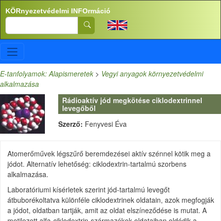
Ugrás a tartalomra
KÖRnyezetvédelmi INFOrmáció
Search
E-tanfolyamok: Alapismeretek
>
Vegyi anyagok környezetvédelmi
alkalmazása
Rádioaktív jód megkötése ciklodextrinnel
levegőből
Szerző:
Fenyvesi Éva
Atomerőművek légszűrő beremdezései aktív szénnel kötik meg a
jódot. Alternatív lehetőség: ciklodextrin-tartalmú szorbens
alkalmazása.
Laboratóriumi kísérletek szerint jód-tartalmú levegőt
átbuborékoltatva különféle ciklodextrinek oldatain, azok megfogják
a jódot, oldatban tartják, amit az oldat elszíneződése is mutat. A
metilezett alfa-ciklodextrin-származékok oldataiban oldódik a