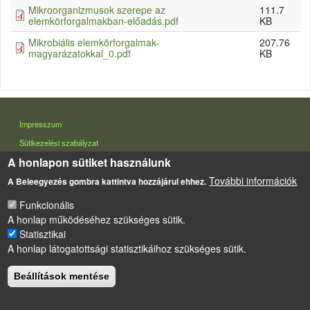
Mikroorganizmusok szerepe az
111.7
elemkörforgalmakban-előadás.pdf
KB
Mikrobiális elemkörforgalmak-
207.76
magyarázatokkal_0.pdf
KB
LÁBLÉC
Impresszum
Sütikezelési szabályzat
A honlapon sütiket használunk
Drupal
alapú webhely
További információk
A Beleegyezés gombra kattintva hozzájárul ehhez.
Funkcionális
A honlap működéséhez szükséges sütik.
Statisztikai
A honlap látogatottsági statisztikáihoz szükséges sütik.
Beállítások mentése