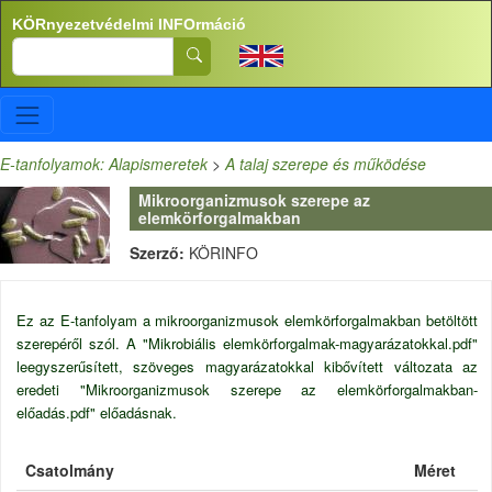
Ugrás a tartalomra
KÖRnyezetvédelmi INFOrmáció
Search
E-tanfolyamok: Alapismeretek
>
A talaj szerepe és működése
Mikroorganizmusok szerepe az
elemkörforgalmakban
Szerző:
KÖRINFO
Ez az E-tanfolyam a mikroorganizmusok elemkörforgalmakban betöltött
szerepéről szól. A "Mikrobiális elemkörforgalmak-magyarázatokkal.pdf"
leegyszerűsített, szöveges magyarázatokkal kibővített változata az
eredeti "Mikroorganizmusok szerepe az elemkörforgalmakban-
előadás.pdf" előadásnak.
Csatolmány
Méret