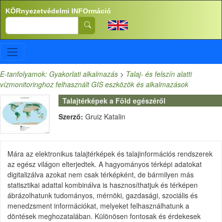
Ugrás a tartalomra
KÖRnyezetvédelmi INFOrmáció
Search
E-tanfolyamok: Gyakorlati alkalmazás
>
Talaj- és felszín alatti
vízmonitoringhoz felhasznált GIS eszközök és alkalmazások
Talajtérképek a Föld egészéről
Szerző:
Gruiz Katalin
Mára az elektronikus talajtérképek és talajinformációs rendszerek
az egész világon elterjedtek. A hagyományos térképi adatokat
digitalizálva azokat nem csak térképként, de bármilyen más
statisztikai adattal kombinálva is hasznosíthatjuk és térképen
ábrázolhatunk tudományos, mérnöki, gazdasági, szociális és
menedzsment információkat, melyeket felhasználhatunk a
döntések meghozatalában. Különösen fontosak és érdekesek