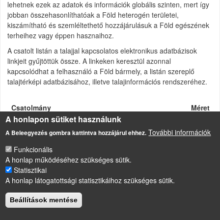
lehetnek ezek az adatok és információk globális szinten, mert így
jobban összehasonlíthatóak a Föld heterogén területei,
kiszámítható és szemléltethető hozzájárulásuk a Föld egészének
terheihez vagy éppen hasznaihoz.
A csatolt listán a talajjal kapcsolatos elektronikus adatbázisok
linkjeit gyűjtöttük össze. A linkeken keresztül azonnal
kapcsolódhat a felhasználó a Föld bármely, a listán szereplő
talajtérképi adatbázisához, illetve talajinformációs rendszeréhez.
Csatolmány
Méret
A honlapon sütiket használunk
Elektronikus talajtérképek és talajinformációs
61
rendszerek.doc
További információk
KB
A Beleegyezés gombra kattintva hozzájárul ehhez.
Funkcionális
A honlap működéséhez szükséges sütik.
Statisztikai
LÁBLÉC
A honlap látogatottsági statisztikáihoz szükséges sütik.
Impresszum
Sütikezelési szabályzat
Beállítások mentése
Drupal
alapú webhely