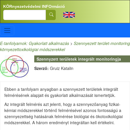
Ugrás a tartalomra
KÖRnyezetvédelmi INFOrmáció
Search
E-tanfolyamok: Gyakorlati alkalmazás
>
Szennyezett terület-monitoring
környezettoxikológiai módszerekkel
Szennyzett területek integrált monitoringja
Szerző:
Gruiz Katalin
Ebben a tanfolyam anyagban a szennyezett területek integrált
felmérésének alapjait és gyakorlati alkalmazását ismertetjük.
Az integrált felmérés azt jelenti, hogy a szennyezőanyag fizikai-
kémiai módszerekkel történő felmérésével azonos fontosságú a
szennyezettség hatásának felmérése biológiai és ökotoxikológiai
módszerekkel. A három eredményt integráltan kell értékelni.