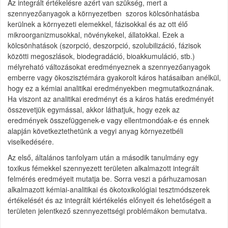
Az integrált értékelésre azért van szükség, mert a
szennyezőanyagok a környezetben szoros kölcsönhatásba
kerülnek a környezeti elemekkel, fázisokkal és az ott élő
mikroorganizmusokkal, növénykekel, állatokkal. Ezek a
kölcsönhatások (szorpció, deszorpció, szolubilizáció, fázisok
közötti megoszlások, biodegradáció, bioakkumuláció, stb.)
mélyreható változásokat eredményeznek a szennyezőanyagok
emberre vagy ökoszisztémára gyakorolt káros hatásaiban anélkül,
hogy ez a kémiai analitikai eredményekben megmutatkoznának.
Ha viszont az analitikai eredményt és a káros hatás eredményét
összevetjük egymással, akkor láthatjuk, hogy ezek az
eredmények összefüggenek-e vagy ellentmondóak-e és ennek
alapján következtethetünk a vegyi anyag környezetbéli
viselkedésére.
Az első, általános tanfolyam után a második tanulmány egy
toxikus fémekkel szennyezett területen alkalmazott integrált
felmérés eredméyeit mutatja be. Sorra veszi a párhuzamosan
alkalmazott kémiai-analitikai és ökotoxikológiai tesztmódszerek
értékelését és az integrált kiértékelés előnyeit és lehetőségeit a
területen jelentkező szennyezettségi problémákon bemutatva.