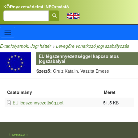
Ugrás a tartalomra
KÖRnyezetvédelmi INFOrmáció
Search
E-tanfolyamok: Jogi háttér
>
Levegőre vonatkozó jogi szabályozás
EU légszennyezettséggel kapcsolatos
jogszabályai
Szerző:
Gruiz Katalin, Vaszita Emese
Csatolmány
Méret
EU légszennyezettség.ppt
51.5 KB
LÁBLÉC
Impresszum