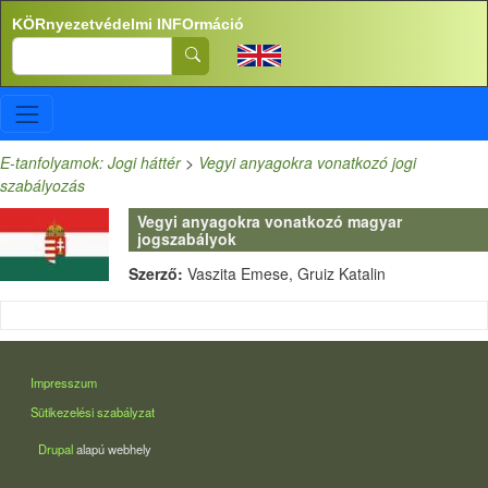
Ugrás a tartalomra
KÖRnyezetvédelmi INFOrmáció
Search
E-tanfolyamok: Jogi háttér
>
Vegyi anyagokra vonatkozó jogi
szabályozás
Vegyi anyagokra vonatkozó magyar
jogszabályok
Szerző:
Vaszita Emese, Gruiz Katalin
LÁBLÉC
Impresszum
Sütikezelési szabályzat
Drupal
alapú webhely