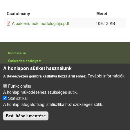
Csatolmány
Méret
A baktériumok morfológiája.pdf
109.12 KB
LÁBLÉC
Impresszum
Sütikezelési szabályzat
A honlapon sütiket használunk
Drupal
alapú webhely
További információk
A Beleegyezés gombra kattintva hozzájárul ehhez.
Funkcionális
A honlap működéséhez szükséges sütik.
Statisztikai
A honlap látogatottsági statisztikáihoz szükséges sütik.
Beállítások mentése