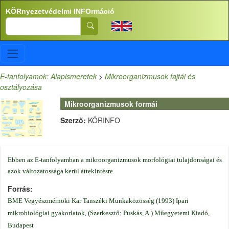
Ugrás a tartalomra
KÖRnyezetvédelmi INFOrmáció
Search
E-tanfolyamok: Alapismeretek
>
Mikroorganizmusok fajtái és
osztályozása
Mikroorganizmusok formái
Szerző:
KÖRINFO
Ebben az E-tanfolyamban a mikroorganizmusok morfológiai tulajdonságai és
azok változatossága kerül áttekintésre.
Forrás
B
ME Vegyészmérnöki Kar Tanszéki Munkaközösség (1993) Ipari
mikrobiológiai gyakorlatok, (Szerkesztő: Puskás, A.) Műegyetemi Kiadó,
Budapest