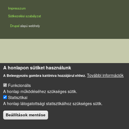
LÁBLÉC
Impresszum
Sütikezelési szabályzat
Drupal
alapú webhely
A honlapon sütiket használunk
További információk
A Beleegyezés gombra kattintva hozzájárul ehhez.
Funkcionális
A honlap működéséhez szükséges sütik.
Statisztikai
A honlap látogatottsági statisztikáihoz szükséges sütik.
Beállítások mentése