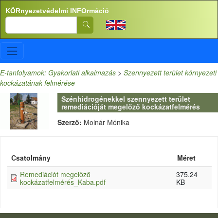
Ugrás a tartalomra
KÖRnyezetvédelmi INFOrmáció
Search
E-tanfolyamok: Gyakorlati alkalmazás
>
Szennyezett terület környezeti
kockázatának felmérése
Szénhidrogénekkel szennyezett terület
remediációját megelőző kockázatfelmérés
Szerző:
Molnár Mónika
Csatolmány
Méret
Remediációt megelőző
375.24
kockázatfelmérés_Kaba.pdf
KB