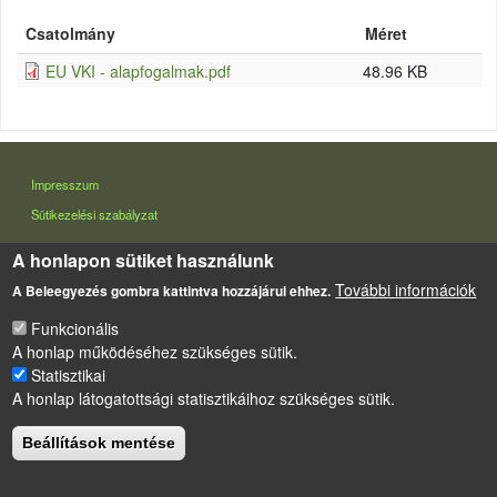
Csatolmány
Méret
EU VKI - alapfogalmak.pdf
48.96 KB
LÁBLÉC
Impresszum
Sütikezelési szabályzat
Drupal
alapú webhely
A honlapon sütiket használunk
További információk
A Beleegyezés gombra kattintva hozzájárul ehhez.
Funkcionális
A honlap működéséhez szükséges sütik.
Statisztikai
A honlap látogatottsági statisztikáihoz szükséges sütik.
Beállítások mentése