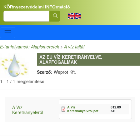
Ugrás a tartalomra
KÖRnyezetvédelmi INFOrmáció
Search
E-tanfolyamok: Alapismeretek
>
A víz fajtái
AZ EU VÍZ KERETIRÁNYELVE,
ALAPFOGALMAK
Szerző:
Weprot Kft.
1 - 1 / 1 megjelenítése
A Víz
A Víz
612.89
Keretirányelvről.pdf
KB
Keretirányelvről