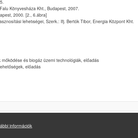
5.
yar Falu Könyvesháza Kht., Budapest, 2007.
pest, 2000. [2., 6.ábra]
znosítási lehetıségei, Szerk.: Ifj. Bertók Tibor, Energia Központ Kht.
k mőködése és biogáz üzemi technológiák, előadás
lehetőségek, előadás
f
ábbi információk