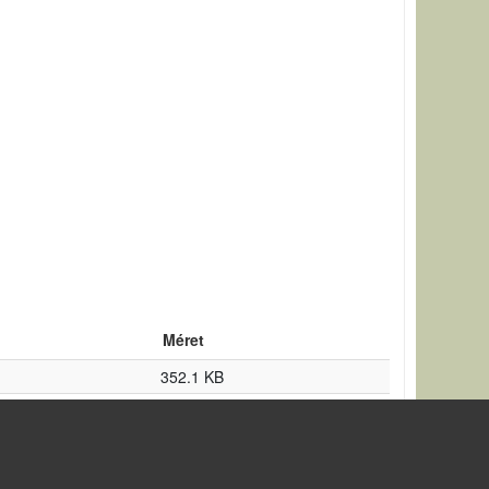
Méret
352.1 KB
393.05 KB