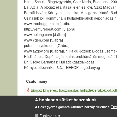
Heinz Schulz: Biogázgyártás, Cser kiadó, Budapest, 200
Bai Attila: A biogáz elıállítása-jelen és jövı, Száz Mag
Barótfi István: Környezettechnika, Mezıgazda kiadó, Buda
Csináljuk jól! Kommunális hulladéklerakók depóniagáz has
www.treehugger.com [1.ábra]
http://venturebeat.com [3.ábra]
www.aeieng.com [4.ábra]
www.7gen.com [5.ábra]
pub.mtholyoke.edu [7.ábra]
www.a2gov.org [8.ábra]Dr. Hajdú József: Biogáz üzeme
Hódi János: Depóniagáz-kutak problémái és megoldási 
Dr. Csőke Barnabás: Hulladékgazdálkodás
Környezettechnika, 3.3.1 HEFOP segédanyag
Csatolmány
Biogáz kinyerés, hasznosítás hulladéklerakókból.pd
Gáz kinyerése kommunális hulladéklerakóból.pdf
A honlapon sütiket használunk
Tov
A Beleegyezés gombra kattintva hozzájárul ehhez.
Funkcionális