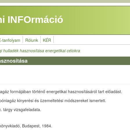
i INFOrmáció
E-tanfolyam
Rólunk
KÉR
i hulladék hasznosítása energetikai célokra
asznosítása
agáz formájában történő energetikai hasznosításáról tart előadást.
óniagáz kinyerési és üzemeltetési módszereket ismerteti.
. tárgy vizsgafeladata.
 könyvkiadó, Budapest, 1984.