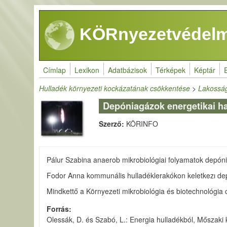
Ugrás a tartalomra
KÖRnyezetvédelm
Címlap
Lexikon
Adatbázisok
Térképek
Képtár
Hulladék környezeti kockázatának csökkentése
>
Lakosság
Depóniagázok energetikai h
Szerző:
KÖRINFO
Pálur Szabina anaerob mikrobiológiai folyamatok depóni
Fodor Anna kommunális hulladéklerakókon keletkezı dep
Mindkettő a Környezeti mikrobiológia és biotechnológia c
Forrás
Olessák, D. és Szabó, L.: Energia hulladékból, Mőszaki