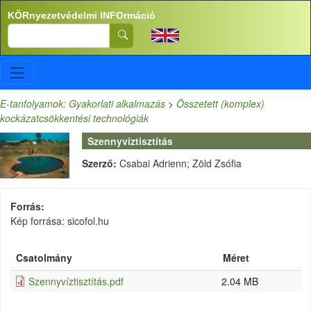
Ugrás a tartalomra
KÖRnyezetvédelmi INFOrmáció
Search
E-tanfolyamok: Gyakorlati alkalmazás
>
Összetett (komplex)
kockázatcsökkentési technológiák
Szennyvíztisztítás
Szerző:
Csabai Adrienn; Zöld Zsófia
Forrás
Kép forrása: sicofol.hu
Csatolmány
Méret
Szennyvíztisztítás.pdf
2.04 MB