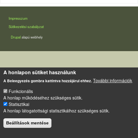
LÁBLÉC
Impresszum
Sütikezelési szabályzat
Drupal
alapú webhely
A honlapon sütiket használunk
További információk
A Beleegyezés gombra kattintva hozzájárul ehhez.
Funkcionális
A honlap működéséhez szükséges sütik.
Statisztikai
A honlap látogatottsági statisztikáihoz szükséges sütik.
Beállítások mentése