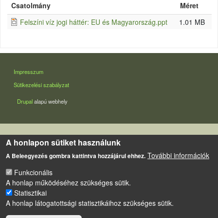
Csatolmány
Méret
Felszíni víz jogi háttér: EU és Magyarország.ppt
1.01 MB
LÁBLÉC
Impresszum
Sütikezelési szabályzat
Drupal
alapú webhely
A honlapon sütiket használunk
További információk
A Beleegyezés gombra kattintva hozzájárul ehhez.
Funkcionális
A honlap működéséhez szükséges sütik.
Statisztikai
A honlap látogatottsági statisztikáihoz szükséges sütik.