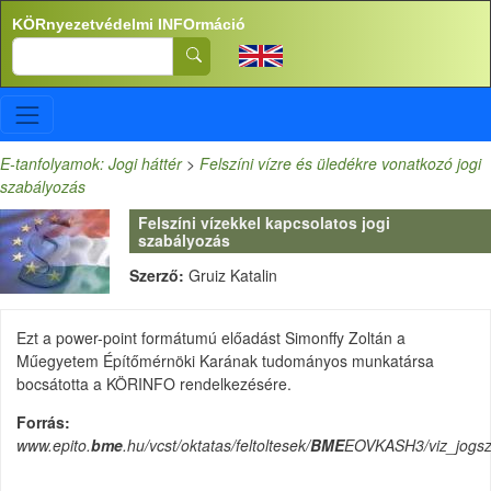
Ugrás a tartalomra
KÖRnyezetvédelmi INFOrmáció
Search
E-tanfolyamok: Jogi háttér
>
Felszíni vízre és üledékre vonatkozó jogi
szabályozás
Felszíni vízekkel kapcsolatos jogi
szabályozás
Szerző:
Gruiz Katalin
Ezt a power-point formátumú előadást Simonffy Zoltán a
Műegyetem Építőmérnöki Karának tudományos munkatársa
bocsátotta a KÖRINFO rendelkezésére.
Forrás
www.epito.
bme
.hu/vcst/oktatas/feltoltesek/
BME
EOVKASH3/viz_jogsz