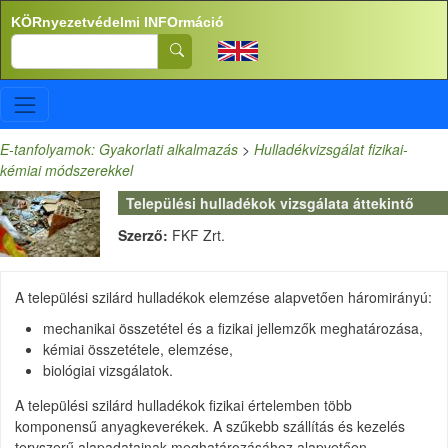
Ugrás a tartalomra
KÖRnyezetvédelmi INFOrmáció
Search
E-tanfolyamok: Gyakorlati alkalmazás
>
Hulladékvizsgálat fizikai-
kémiai módszerekkel
Települési hulladékok vizsgálata áttekintő
Szerző:
FKF Zrt.
A települési szilárd hulladékok elemzése alapvetően háromirányú:
mechanikai összetétel és a fizikai jellemzők meghatározása,
kémiai összetétele, elemzése,
biológiai vizsgálatok.
A települési szilárd hulladékok fizikai értelemben több
komponensű anyagkeverékek. A szűkebb szállítás és kezelés
tervszerű alapadatainak meghatározásához alapvetően