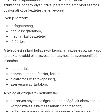
szükséges néhány olyan fizikai paraméter, amelyből számos
gyakorlati következtetést lehet levonni.
Ilyen jellemzők:
térfogattömeg,
nedvességtartalom,
mechanikai összetétel,
fűtőérték.
A települési szilárd hulladékok kémiai analízise és az így kapott
adatok a további elhelyezése és hasznosítás szempontjából
jelentősek:
hamutartalom,
összes nitrogén, foszfor, kálium,
elektromos vezetőképesség,
szervesanyag-tartalom.
A biológiai vizsgálatok kétirányúak:
a szerves anyag biológiai bonthatóságának elemzése (pl.
komposztálás alkalmazásának eldöntéséhez),
fertőzőképesség vizsgálata (a kezelés közegészségügyi