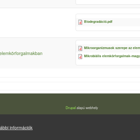
Biodegradáció.pdf
Mikroorganizmusok szerepe az ele
 elemkörforgalmakban
Mikrobiális elemkörforgalmak-magy
Drupal
alapú webhely
ábbi információk