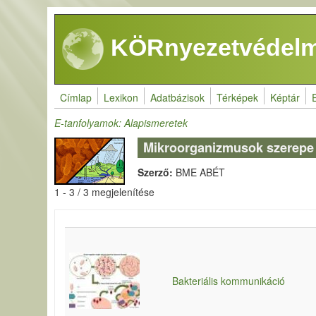
Ugrás a tartalomra
KÖRnyezetvédelm
Címlap
Lexikon
Adatbázisok
Térképek
Képtár
E-tanfolyamok: Alapismeretek
Mikroorganizmusok szerepe
Szerző:
BME ABÉT
1 - 3 / 3 megjelenítése
Bakteriális kommunikáció