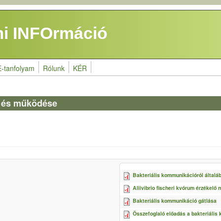
i INFOrmáció
E-tanfolyam
Rólunk
KÉR
 és működése
Bakteriális kommunikációról általá
Aliivibrio fischeri kvórum érzékelő
Bakteriális kommunikáció gátlása
Összefoglaló előadás a bakteriális