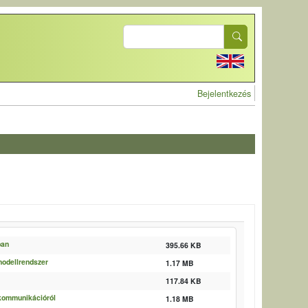
Search
User account 
Bejelentkezés
ban
395.66 KB
 modellrendszer
1.17 MB
117.84 KB
 kommunikációról
1.18 MB