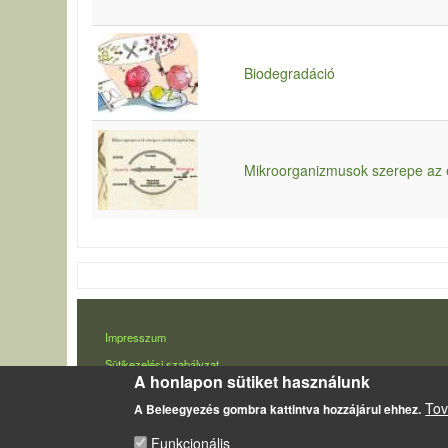
Biodegradáció
Mikroorganizmusok szerepe az
LÁBLÉC
Impresszum
Sütikezelési szabályzat
A honlapon sütiket használunk
Tov
A Beleegyezés gombra kattintva hozzájárul ehhez.
Funkcionális