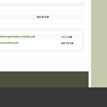
332.92 KB
mkörforgalmakban-előadás.pdf
111.7 KB
arázatokkal.pdf
207.76 KB