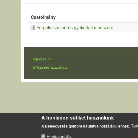
Csatolmány
Forgalmi zajmérés gyakorlati módszerei
LÁBLÉC
Impresszum
Sütikezelési szabályzat
A honlapon sütiket használunk
Tov
A Beleegyezés gombra kattintva hozzájárul ehhez.
Funkcionális