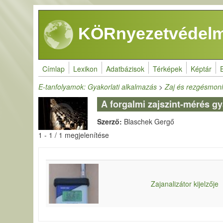
Ugrás a tartalomra
KÖRnyezetvédelm
Címlap
Lexikon
Adatbázisok
Térképek
Képtár
E-tanfolyamok: Gyakorlati alkalmazás
>
Zaj és rezgésmonit
A forgalmi zajszint-mérés gy
Szerző:
Blaschek Gergő
1 - 1 / 1 megjelenítése
Zajanalizátor kijelzője