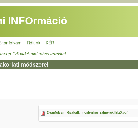
i INFOrmáció
E-tanfolyam
Rólunk
KÉR
oring fizikai-kémiai módszerekkel
akorlati módszerei
E-tanfolyam_Gyakalk_monitoring_zajmerokijelző.pdf