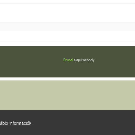
Drupal
alapú webhely
ábbi információk