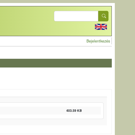
Search
User account 
Bejelentkezés
403.59 KB