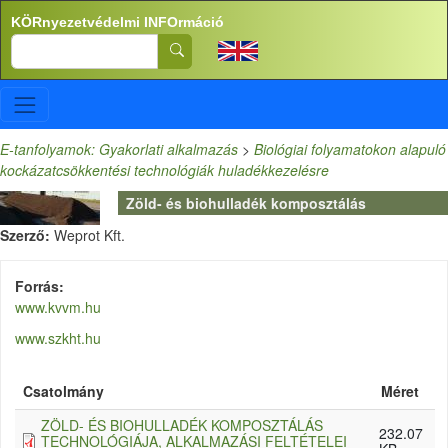
Ugrás a tartalomra
KÖRnyezetvédelmi INFOrmáció
Search
E-tanfolyamok: Gyakorlati alkalmazás
>
Biológiai folyamatokon alapuló
kockázatcsökkentési technológiák huladékkezelésre
Zöld- és biohulladék komposztálás
Szerző:
Weprot Kft.
Forrás
www.kvvm.hu
www.szkht.hu
Csatolmány
Méret
ZÖLD- ÉS BIOHULLADÉK KOMPOSZTÁLÁS
232.07
TECHNOLÓGIÁJA, ALKALMAZÁSI FELTÉTELEI