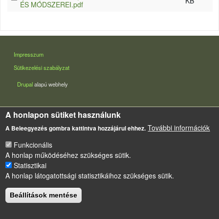
KB
ÉS MÓDSZEREI.pdf
LÁBLÉC
Impresszum
Sütikezelési szabályzat
Drupal
alapú webhely
A honlapon sütiket használunk
További információk
A Beleegyezés gombra kattintva hozzájárul ehhez.
Funkcionális
A honlap működéséhez szükséges sütik.
Statisztikai
A honlap látogatottsági statisztikáihoz szükséges sütik.
Beállítások mentése