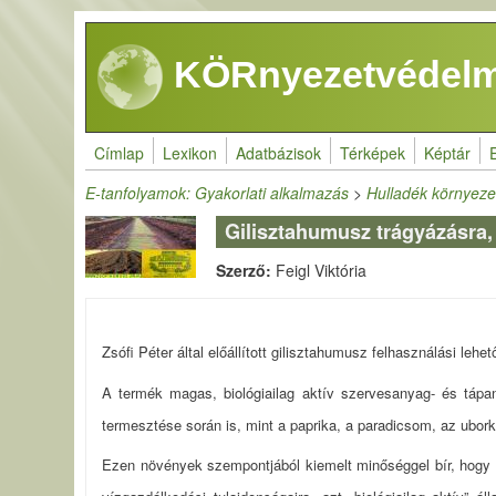
Ugrás a tartalomra
KÖRnyezetvédelm
Címlap
Lexikon
Adatbázisok
Térképek
Képtár
E-tanfolyamok: Gyakorlati alkalmazás
>
Hulladék környeze
Gilisztahumusz trágyázásra,
Szerző:
Feigl Viktória
Zsófi Péter által előállított gilisztahumusz felhasználási le
A termék magas, biológiailag aktív szervesanyag- és tápan
termesztése során is, mint a paprika, a paradicsom, az ubor
Ezen növények szempontjából kiemelt minőséggel bír, hogy a 