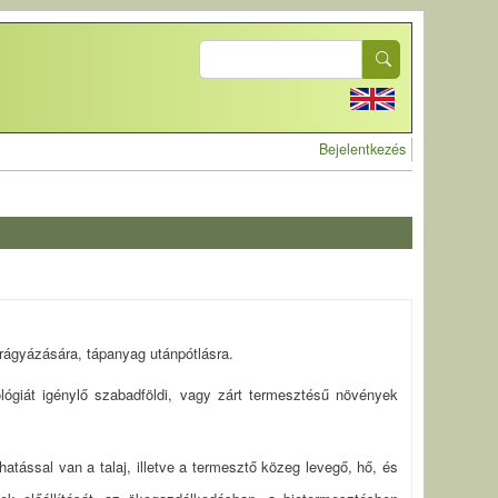
Search
User accoun
Bejelentkezés
 trágyázására, tápanyag utánpótlásra.
lógiát igénylő szabadföldi, vagy zárt termesztésű növények
tással van a talaj, illetve a termesztő közeg levegő, hő, és