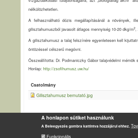
vízgazdálkodási tulajdonságaira, azt „biológiailag aktív”
nélkülözhetetlen.
A felhasználható dózis megállapításánál a növények, ill
2
gilisztahumuszból javasolt átlagos mennyiség 10-20 dkg/m
,
A gilisztahumusz a talaj felszínére egyenletesen kell kijutta
öntözéssel célszerű megóvni.
Összeállította: Dr. Podmaniczky Gábor talajvédelmi mérnök 
Honlap:
http://zsofihumusz.uw.hu/
Csatolmány
Gilisztahumusz bemutató.jpg
A honlapon sütiket használunk
LÁBLÉC
Tov
A Beleegyezés gombra kattintva hozzájárul ehhez.
Impresszum
Sütikezelési szabályzat
Funkcionális