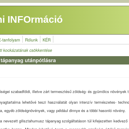
i INFOrmáció
E-tanfolyam
Rólunk
KÉR
ti kockázatának csökkentése
 tápanyag utánpótlásra
hetőségei szabadföldi, illetve zárt termesztésű zöldség- és gyümölcs növények
yagtartalma lehetővé teszi használatát olyan intenzív természetes- techno
ka, egyéb zöldségnövények, vagy például dinnye és a többi hasonló növény.
nevezett gilisztahumusz tápanyag szolgáltatáson túl kifejezetten kedvező ha