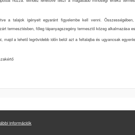
 állapotba hozza. Mindez lehetővé teszi a magasabb minőségi értékű termé
etve a talajok igényeit egyaránt figyelembe kell venni. Összességében
 zárt termesztésben, főleg tápanyagszegény termesztő közeg alkalmazása e
tni, majd a lehető legrövidebb időn belül azt a feltalajba és ugyancsak egyenl
szakértő
ábbi információk
Drupal
alapú webhely