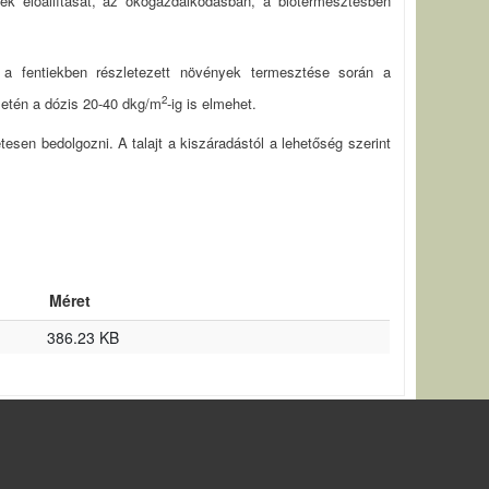
sek előállítását, az ökogazdálkodásban, a biotermesztésben
, a fentiekben részletezett növények termesztése során a
2
setén a dózis 20-40 dkg/m
-ig is elmehet.
etesen bedolgozni. A talajt a kiszáradástól a lehetőség szerint
Méret
386.23 KB