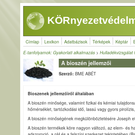
Ugrás a tartalomra
KÖRnyezetvédelm
Címlap
Lexikon
Adatbázisok
Térképek
Képtár
E-tanfolyamok: Gyakorlati alkalmazás
>
Hulladékvizsgálat 
A bioszén jellemzői
Szerző:
BME ABÉT
Bioszenek jellemzőiről általában
A bioszén minősége, valamint fizikai és kémiai tulajdon
hőmérséklet, tartózkodási idő, lassú vagy gyors pirolízi
A bioszén minőségének megkülönböztetésére Joseph et al
A bioszén termékek köre nagyon változó, az elem- és hamu
adszorpció, a pH és a felszíni szerkezet tekintetében (