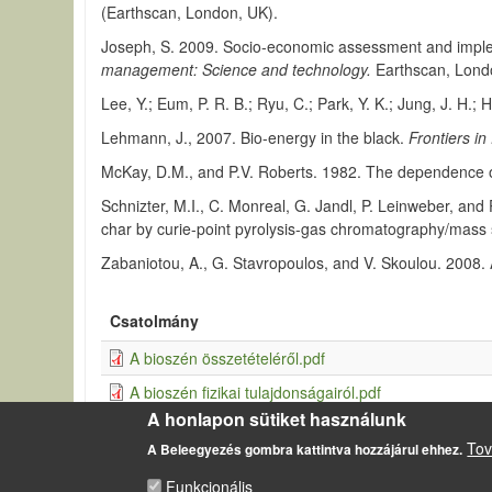
(Earthscan, London, UK).
Joseph, S. 2009. Socio-economic assessment and implem
management: Science and technology.
Earthscan, Lon
Lee, Y.; Eum, P. R. B.; Ryu, C.; Park, Y. K.; Jung, J. H
Lehmann, J., 2007. Bio-energy in the black.
Frontiers i
McKay, D.M., and P.V. Roberts. 1982. The dependence of
Schnizter, M.I., C. Monreal, G. Jandl, P. Leinweber, and
char by curie-point pyrolysis-gas chromatography/mass 
Zabaniotou, A., G. Stavropoulos, and V. Skoulou. 2008. 
Csatolmány
A bioszén összetételéről.pdf
A bioszén fizikai tulajdonságairól.pdf
A honlapon sütiket használunk
A bioszén kémiai tulajdonságairól.pdf
Tov
A Beleegyezés gombra kattintva hozzájárul ehhez.
Funkcionális