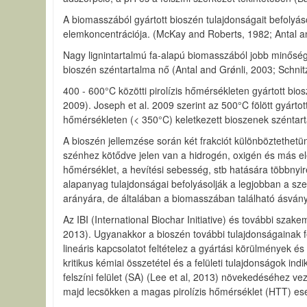
A biomasszából gyártott bioszén tulajdonságait befolyáso
elemkoncentrációja. (McKay and Roberts, 1982; Antal an
Nagy lignintartalmú fa-alapú biomasszából jobb minőség
bioszén széntartalma nő (Antal and Grǿnli, 2003; Schnitz
400 - 600°C közötti pirolízis hőmérsékleten gyártott b
2009). Joseph et al. 2009 szerint az 500°C fölött gyárt
hőmérsékleten (< 350°C) keletkezett bioszenek széntart
A bioszén jellemzése során két frakciót különböztethetü
szénhez kötődve jelen van a hidrogén, oxigén és más el
hőmérséklet, a hevítési sebesség, stb hatására többnyir
alapanyag tulajdonságai befolyásolják a legjobban a sze
arányára, de általában a biomasszában található ásvá
Az IBI (International Biochar Initiative) és további sza
2013). Ugyanakkor a bioszén további tulajdonságainak f
lineáris kapcsolatot feltételez a gyártási körülmények é
kritikus kémiai összetétel és a felületi tulajdonságok i
felszíni felület (SA) (Lee et al, 2013) növekedéséhez ve
majd lecsökken a magas pirolízis hőmérséklet (HTT) eset