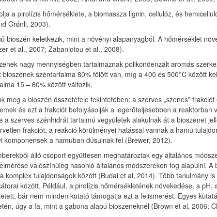
lja a pirolízis hőmérséklete, a biomassza lignin, cellulóz, és hemicell
d Grǿnli, 2003).
ű bioszén keletkezik, mint a növényi alapanyagból. A hőmérséklet növe
er et al., 2007; Zabaniotou et al., 2008).
ioszenek nagy mennyiségben tartalmaznak polikondenzált aromás szerke
ott bioszenek széntartalma 80% fölött van, míg a 400 és 500°C között 
alma 15 – 60% között változik.
nk meg a bioszén összetétele tekintetében: a szerves „szenes” frakciót 
emek és ezt a frakciót befolyásolják a legerőteljesebben a reaktorban
e a szerves szénhidrát tartalmú vegyületek alakulnak át a bioszenet j
rvetlen frakciót: a reakció körülményei hatással vannak a hamu tulajd
nyi komponensek a hamuban dúsulnak fel (Brewer, 2012).
kemberekből álló csoport együttesen meghatároztak egy általános módszer
elmérése valószínűleg hasonló általános módszereken fog alapulni. A 
s a komplex tulajdonságok között (Budai et al, 2014). Több tanulmány is 
ndikátorai között. Például, a pirolízis hőmérsékletének növekedése, a p
zetett, bár nem minden kutató támogatja ezt a felismerést. Egyes kutatás
én, úgy a fa, mint a gabona alapú bioszeneknél (Brown et al, 2006; Chu