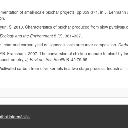
entation of small-scale biochar projects. pp.359-374. In J. Lehmann
don.
.; Hyun, S. 2013. Characteristics of biochar produced from slow pyrolysi
n Ecology and the Environment
5 (7), 381–387.
 char and carbon yield on lignocellulosic precursor composition.
Carb
 P.B. Fransham. 2007. The conversion of chicken manure to biooil by fast
spectrometry.
J, Environ. Sci. Health
B. 42:79-95.
Activated carbon from olive kernels in a two stage process: Industrial
ábbi információk