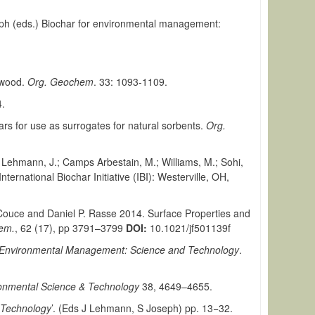
seph (eds.) Biochar for environmental management:
) wood.
Org. Geochem
. 33: 1093-1109.
4.
hars for use as surrogates for natural sorbents.
Org.
.; Lehmann, J.; Camps Arbestain, M.; Williams, M.; Sohi,
rnational Biochar Initiative (IBI): Westerville, OH,
-Couce and Daniel P. Rasse 2014. Surface Properties and
hem.
, 62 (17), pp 3791–3799
DOI:
10.1021/jf501139f
r Environmental Management: Science and Technology
.
onmental Science & Technology
38, 4649–4655.
 Technology
’. (Eds J Lehmann, S Joseph) pp. 13−32.