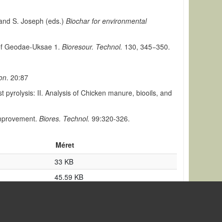
 and S. Joseph (eds.)
Biochar for environmental
s of Geodae-Uksae 1.
Bioresour. Technol.
130, 345−350.
on
. 20:87
 pyrolysis: II. Analysis of Chicken manure, biooils, and
 improvement.
Biores. Technol.
99:320-326.
Méret
33 KB
45.59 KB
34.5 KB