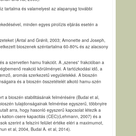
ulóz tartalma és valamelyest az alapanyag további
kedésével, minden egyes pirolízis eljárás esetén a
zeteket (Antal and Grǿnli, 2003; Amonette and Joseph,
keletkezett bioszenek széntartalma 60-80% és az alacsony
és a szervetlen hamu frakciót. A „szenes” frakcióban a
 végbemenő reakció körülményei. A tartózkodási idő, a
ellemző, aromás szerkezetű vegyületekké. A bioszén
onságaira és a bioszén összetételét alkotó hamu-szén
t a bioszén stabilitásának felmérésére (Budai et al,
bioszén tulajdonságainak felmérése egyszerű, többnyire
utalt arra, hogy hasonló egyszerű kapcsolat létezik a
H, a kation-csere kapacitás (CEC)(Lehmann, 2007) és a
ok szerint a felszíni felület értéke eléri a maximumot,
n et al, 2004, Budai A. et al, 2014).