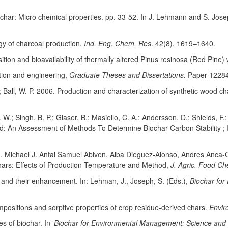
iochar: Micro chemical properties. pp. 33-52. In J. Lehmann and S. Jo
gy of charcoal production.
Ind. Eng.
Chem. Res
. 42(8), 1619–1640.
tion and bioavailability of thermally altered Pinus resinosa (Red Pine
ation and engineering,
Graduate Theses and Dissertations.
Paper 1228
; Ball, W. P. 2006. Production and characterization of synthetic wood c
W.; Singh, B. P.; Glaser, B.; Masiello, C. A.; Andersson, D.; Shields, F
: An Assessment of Methods To Determine Biochar Carbon Stability ; Inte
au, Michael J. Antal Samuel Abiven, Alba Dieguez-Alonso, Andres Anca
ars: Effects of Production Temperature and Method,
J. Agric. Food C
s and their enhancement. In: Lehman, J., Joseph, S. (Eds.),
Biochar fo
mpositions and sorptive properties of crop residue-derived chars.
Envir
 of biochar. In ‘
Biochar for Environmental Management: Science and