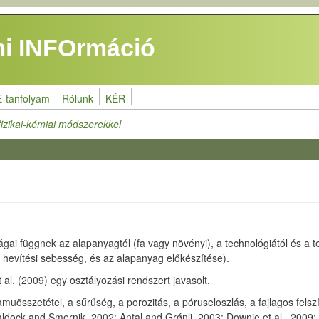
i INFOrmáció
E-tanfolyam
Rólunk
KÉR
fizikai-kémiai módszerekkel
ságai függnek az alapanyagtól (fa vagy növényi), a technológiától és a
s, hevítési sebesség, és az alapanyag előkészítése).
. (2009) egy osztályozási rendszert javasolt.
összetétel, a sűrűség, a porozitás, a póruseloszlás, a fajlagos felszín,
Baldock and Smernik, 2002; Antal and Grǿnli, 2003; Downie et al., 2009