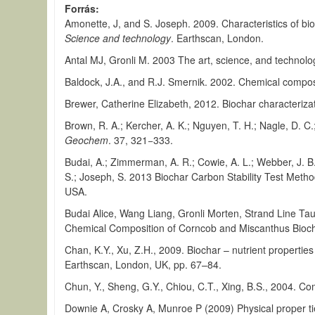
Forrás
Amonette, J, and S. Joseph. 2009. Characteristics of b
Science and technology
. Earthscan, London.
Antal MJ, Gronli M. 2003 The art, science, and technolo
Baldock, J.A., and R.J. Smernik. 2002. Chemical composi
Brewer, Catherine Elizabeth, 2012. Biochar characteriz
Brown, R. A.; Kercher, A. K.; Nguyen, T. H.; Nagle, D. C.
Geochem
. 37, 321−333.
Budai, A.; Zimmerman, A. R.; Cowie, A. L.; Webber, J. B. 
S.; Joseph, S. 2013 Biochar Carbon Stability Test Method
USA.
Budai Alice, Wang Liang, Gronli Morten, Strand Line T
Chemical Composition of Corncob and Miscanthus Bioch
Chan, K.Y., Xu, Z.H., 2009. Biochar – nutrient propertie
Earthscan, London, UK, pp. 67–84.
Chun, Y., Sheng, G.Y., Chiou, C.T., Xing, B.S., 2004. Co
Downie A, Crosky A, Munroe P (2009) Physical proper ties