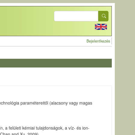
Search
User account 
Bejelentkezés
 technológia paramétereitől (alacsony vagy magas
 a felületi kémiai tulajdonságok, a víz- és ion-
; Chan and Xu, 2009).