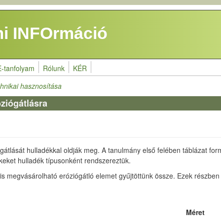
i INFOrmáció
E-tanfolyam
Rólunk
KÉR
hnikai hasznosítása
ziógátlásra
 gátlását hulladékkal oldják meg. A tanulmány első felében táblázat f
kkeket hulladék típusonként rendszereztük.
 megvásárolható eróziógátló elemet gyűjtöttünk össze. Ezek részben h
Méret