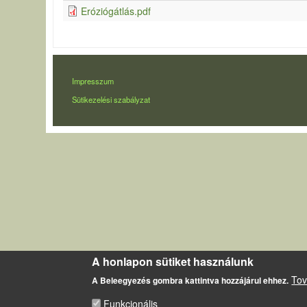
Eróziógátlás.pdf
LÁBLÉC
Impresszum
Sütikezelési szabályzat
A honlapon sütiket használunk
Tov
A Beleegyezés gombra kattintva hozzájárul ehhez.
Funkcionális