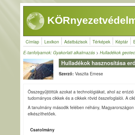
Ugrás a tartalomra
KÖRnyezetvédelm
Címlap
Lexikon
Adatbázisok
Térképek
Képtár
E-tanfolyamok: Gyakorlati alkalmazás
>
Hulladékok geotec
Hulladékok hasznosítása eró
Szerző:
Vaszita Emese
Összegyűjtöttük azokat a technológiákat, ahol az erózió
tudományos cikkek és a cikkek rövid összefoglalói. A ci
A tanulmány második felében néhány, Magyarországon is
elkészíthetőek.
Csatolmány