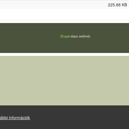
225.88 KB
Drupal
alapú webhely
ábbi információk