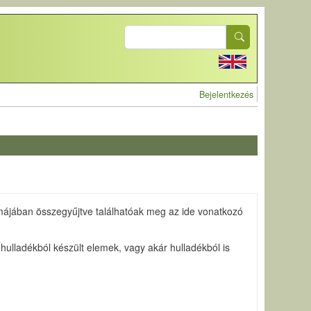
Search
User account 
Bejelentkezés
ormájában összegyűjtve találhatóak meg az ide vonatkozó
ulladékból készült elemek, vagy akár hulladékból is