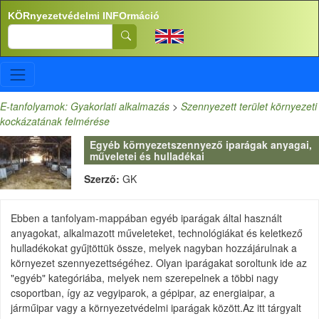
Ugrás a tartalomra
KÖRnyezetvédelmi INFOrmáció
Search
E-tanfolyamok: Gyakorlati alkalmazás
>
Szennyezett terület környezeti
kockázatának felmérése
Egyéb környezetszennyező iparágak anyagai,
műveletei és hulladékai
Szerző:
GK
Ebben a tanfolyam-mappában egyéb iparágak által használt
anyagokat, alkalmazott műveleteket, technológiákat és keletkező
hulladékokat gyűjtöttük össze, melyek nagyban hozzájárulnak a
környezet szennyezettségéhez. Olyan iparágakat soroltunk ide az
"egyéb" kategóriába, melyek nem szerepelnek a többi nagy
csoportban, így az vegyiparok, a gépipar, az energiaipar, a
járműipar vagy a környezetvédelmi iparágak között.Az itt tárgyalt