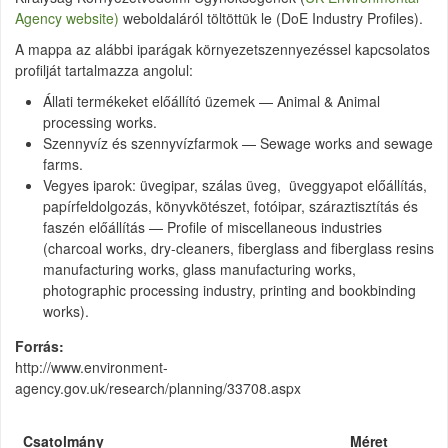
Agency website)
weboldaláról töltöttük le (DoE Industry Profiles).
A mappa az alábbi iparágak környezetszennyezéssel kapcsolatos
profilját tartalmazza angolul:
Állati termékeket előállító üzemek — Animal & Animal
processing works.
Szennyvíz és szennyvízfarmok — Sewage works and sewage
farms.
Vegyes iparok: üvegipar, szálas üveg, üveggyapot előállítás,
papírfeldolgozás, könyvkötészet, fotóipar, száraztisztítás és
faszén előállítás — Profile of miscellaneous industries
(charcoal works, dry-cleaners, fiberglass and fiberglass resins
manufacturing works, glass manufacturing works,
photographic processing industry, printing and bookbinding
works).
Forrás
http://www.environment-
agency.gov.uk/research/planning/33708.aspx
Csatolmány
Méret