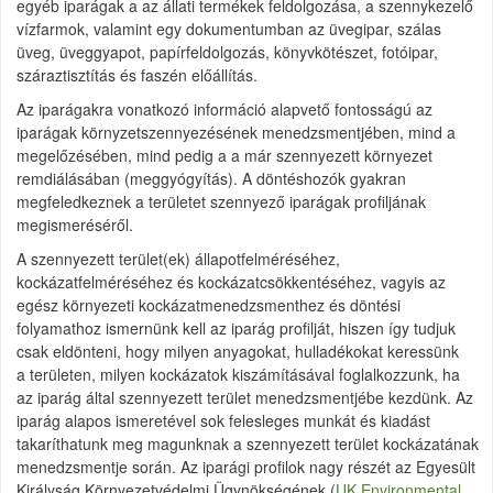
egyéb iparágak a az állati termékek feldolgozása, a szennykezelő
vízfarmok, valamint egy dokumentumban az üvegipar, szálas
üveg, üveggyapot, papírfeldolgozás, könyvkötészet, fotóipar,
száraztisztítás és faszén előállítás.
Az iparágakra vonatkozó információ alapvető fontosságú az
iparágak környzetszennyezésének menedzsmentjében, mind a
megelőzésében, mind pedig a a már szennyezett környezet
remdiálásában (meggyógyítás). A döntéshozók gyakran
megfeledkeznek a területet szennyező iparágak profiljának
megismeréséről.
A szennyezett terület(ek) állapotfelméréséhez,
kockázatfelméréséhez és kockázatcsökkentéséhez, vagyis az
egész környezeti kockázatmenedzsmenthez és döntési
folyamathoz ismernünk kell az iparág profilját, hiszen így tudjuk
csak eldönteni, hogy milyen anyagokat, hulladékokat keressünk
a területen, milyen kockázatok kiszámításával foglalkozzunk, ha
az iparág által szennyezett terület menedzsmentjébe kezdünk. Az
iparág alapos ismeretével sok felesleges munkát és kiadást
takaríthatunk meg magunknak a szennyezett terület kockázatának
menedzsmentje során. Az iparági profilok nagy részét az Egyesült
Királyság Környezetvédelmi Ügynökségének (
UK Environmental