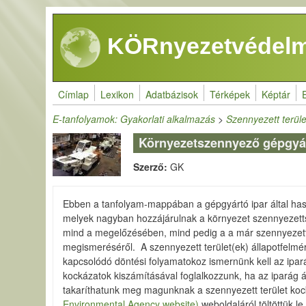
Ugrás a tartalomra
KÖRnyezetvédelm
Címlap
Lexikon
Adatbázisok
Térképek
Képtár
E-tanfolyamok: Gyakorlati alkalmazás
>
Szennyezett terül
Környezetszennyező gépgyáró
Szerző:
GK
Ebben a tanfolyam-mappában a gépgyártó ipar által hasz
melyek nagyban hozzájárulnak a környezet szennyezet
mind a megelőzésében, mind pedig a a már szennyezett
megismeréséről. A szennyezett terület(ek) állapotfel
kapcsolódó döntési folyamatokoz ismernünk kell az ipará
kockázatok kiszámításával foglalkozzunk, ha az iparág 
takaríthatunk meg magunknak a szennyezett terület koc
Environmental Agency website)
weboldaláról töltöttük le