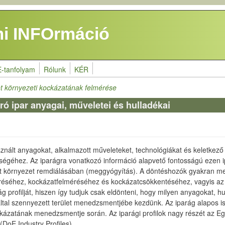
i INFOrmáció
E-tanfolyam
Rólunk
KÉR
et környezeti kockázatának felmérése
 ipar anyagai, műveletei és hulladékai
nált anyagokat, alkalmazott műveleteket, technológiákat és keletkező 
tségéhez. Az iparágra vonatkozó információ alapvető fontosságú eze
 környezet remdiálásában (meggyógyítás). A döntéshozók gyakran megf
méréséhez, kockázatfelméréséhez és kockázatcsökkentéséhez, vagyis 
g profilját, hiszen így tudjuk csak eldönteni, hogy milyen anyagokat, h
által szennyezett terület menedzsmentjébe kezdünk. Az iparág alapos i
kázatának menedzsmentje során. Az iparági profilok nagy részét az E
 (DoE Industry Profiles).