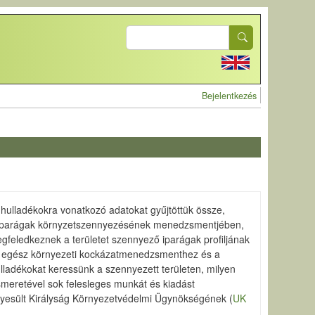
Search
User account 
Bejelentkezés
hulladékokra vonatkozó adatokat gyűjtöttük össze,
n iparágak környzetszennyezésének menedzsmentjében,
eledkeznek a területet szennyező iparágak profiljának
az egész környezeti kockázatmenedzsmenthez és a
ulladékokat keressünk a szennyezett területen, milyen
smeretével sok felesleges munkát és kiadást
gyesült Királyság Környezetvédelmi Ügynökségének (
UK