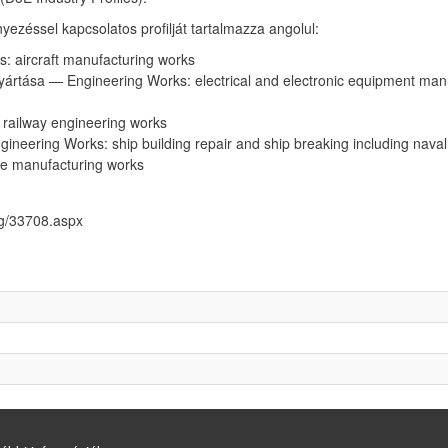
ezéssel kapcsolatos profilját tartalmazza angolul:
: aircraft manufacturing works
yártása — Engineering Works: electrical and electronic equipment man
railway engineering works
gineering Works: ship building repair and ship breaking including nava
le manufacturing works
ng/33708.aspx