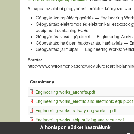
A mappa az alábbi gépgyártási területek környezetszenny
Gépgyártás: repülőgépgyártás — Engineering Works
Gépgyártás: elektromos és elektronikai eszközök g
equipment containing PCBs)
Gépgyártás: vasúti gépészet — Engineering Works: 
Gépgyártás: hajóipar, hajógyártás, hajójavítás — En
Gépgyártás: járműipar — Engineering Works: vehic
Forrás
http://www.environment-agency.gov.uk/research/planni
Csatolmány
Engineering works_aircrafts.pdf
Engineering works_electric and electronic equip.pdf
Engineering works_railway eng.works_.pdf
Engineering works_ship building and repair.pdf
A honlapon sütiket használunk
Engineering works_vehicle manuf.pdf