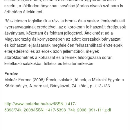
szerint, a földtudományokban kevésbé járatos olvasó számára is
érthetően áttekinteni.
Részletesen foglalkozik a réz-, a bronz- és a vaskor fémkohászati
nyersanyagainak eredetével, az e korokban felhasznált érctípusok
ásványtani, kőzettani és földtani jellegeivel. Áttekintést ad a
Magyarország és környezetében az adott korszakok bányászati
és kohászati eljárásainak megfelelően felhasználható érctelepek
elterjedéséről és az ércek azon jellemzőiről, melyek
átöröklődhetnek a kohászat és a fémek feldolgozása során
keletkező salakokba, félkész és késztermékekbe.
Forrás
Molnár Ferenc (2008
)
Ércek, salakok, fémek, a Miskolci Egyetem
Közleménye, A. sorozat, Bányászat, 74. kötet, p. 113-136
http://www.matarka.hu/koz/ISSN_1417-
5398/74k_2008/ISSN_1417-5398_74k_2008_091-111.pdf