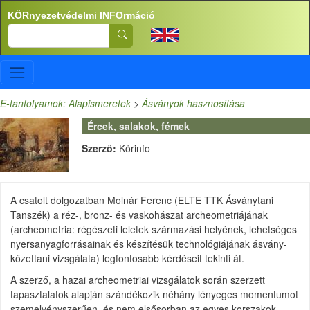
Ugrás a tartalomra
KÖRnyezetvédelmi INFOrmáció
Search
E-tanfolyamok: Alapismeretek
>
Ásványok hasznosítása
Ércek, salakok, fémek
Szerző:
Körinfo
A csatolt dolgozatban Molnár Ferenc (ELTE TTK Ásványtani
Tanszék) a réz-, bronz- és vaskohászat archeometriájának
(archeometria: régészeti leletek származási helyének, lehetséges
nyersanyagforrásainak és készítésük technológiájának ásvány-
kőzettani vizsgálata) legfontosabb kérdéseit tekinti át.
A szerző, a hazai archeometriai vizsgálatok során szerzett
tapasztalatok alapján szándékozik néhány lényeges momentumot
szemelvényszerűen, és nem elsősorban az egyes korszakok