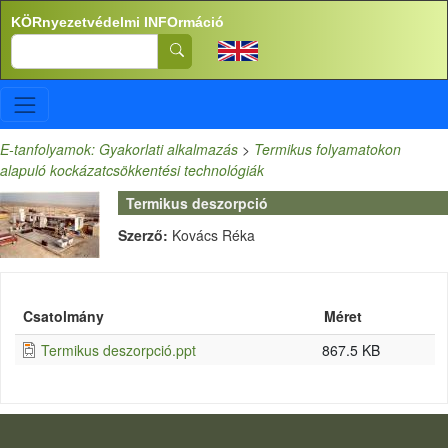
Ugrás a tartalomra
KÖRnyezetvédelmi INFOrmáció
Search
E-tanfolyamok: Gyakorlati alkalmazás
>
Termikus folyamatokon
alapuló kockázatcsökkentési technológiák
Termikus deszorpció
Szerző:
Kovács Réka
Csatolmány
Méret
Termikus deszorpció.ppt
867.5 KB
LÁBLÉC