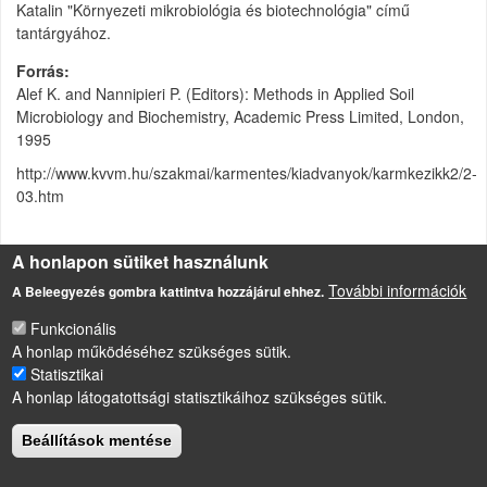
Katalin "Környezeti mikrobiológia és biotechnológia" című
tantárgyához.
Forrás
Alef K. and Nannipieri P. (Editors): Methods in Applied Soil
Microbiology and Biochemistry, Academic Press Limited, London,
1995
http://www.kvvm.hu/szakmai/karmentes/kiadvanyok/karmkezikk2/2-
03.htm
Csatolmány
Méret
A honlapon sütiket használunk
Mintavétel talajból, talajminták tárolása
További információk
630.5 KB
A Beleegyezés gombra kattintva hozzájárul ehhez.
Funkcionális
A honlap működéséhez szükséges sütik.
Statisztikai
LÁBLÉC
A honlap látogatottsági statisztikáihoz szükséges sütik.
Impresszum
Sütikezelési szabályzat
Beállítások mentése
Drupal
alapú webhely