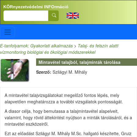
Ugrás a tartalomra
KÖRnyezetvédelmi INFOrmáció
Search
E-tanfolyamok: Gyakorlati alkalmazás
>
Talaj- és felszín alatti
vízmonitoring biológiai és ökológiai módszerekkel
Mintavétel talajból, talajminták tárolása
Szerző:
Szilágyi M. Mihály
A mintavétel talajvizsgálatokat megelőző fontos lépés, mely
alapvetően meghatározza a további vizsgálatok pontosságát.
A diasor célja, hogy bemutassa a talajmintavétel alapelveit,
valamint, hogy rövid áttekintést nyújtson a minták tárolásáról, és a
mintavétel eszközeiről.
Ezt az előadást Szilágyi M. Mihály M.Sc. hallgató készítette, Gruiz