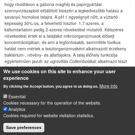
hogy rövidtávon a gabona maghéj és papírgyártási
szennyvíziszapból előállított bioszén a legkedvezőbb hatású a
savanyú homokos talajra. A pH 1 egységnyit nőtt, a víztartó
képesség 30%-os, a felvehető foszfor- 1,7-szeres, a
káliumtartalom pedig 2-szeres növekedést mutatott. Kétszeres
növekedést értek el a talajlakó mikroorganizmusok élősejt
koncentrációjában, és ami a legfontosabb, semmiféle toxikus
hatást nem mértek a tesztorganizmusként alkalmazott érzékeny
baktérium-, növény- és állatfajokra. A talaj élőhely funkciója
egyértelműen javult: az ugróvillás
Collembolá
kat alkalmazó teszt
és a növénytesztek is 20-40%-os serkentő hatást mutattak.
We use cookies on this site to enhance your user
experience
Attachment
Size
More info
By clicking the Accept button, you agree to us doing so.
Feigl_Terra Preta_mikrokozmoszok.pdf
1.95 MB
Essential
Cookies necessary for the operation of the website.
Analytics
Cookies required for website visitation statistics.
LÁBLÉC
Impressum
Save preferences
Powered by
Drupal