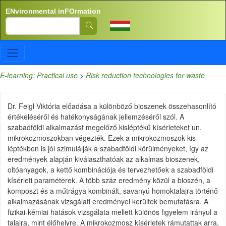
Skip to main content
ENvironmental inFOrmation
Search
E-learning: Practical use
>
Risk reduction technologies for waste
Dr. Feigl Viktória előadása a különböző bioszenek összehasonlító
értékeléséről és hatékonyságának jellemzéséről szól. A
szabadföldi alkalmazást megelőző kisléptékű kísérleteket un.
mikrokozmoszokban végezték. Ezek a mikrokozmoszok kis
léptékben is jól szimulálják a szabadföldi körülményeket, így az
eredmények alapján kiválaszthatóak az alkalmas bioszenek,
oltóanyagok, a kettő kombinációja és tervezhetőek a szabadföldi
kísérleti paraméterek. A több száz eredmény közül a bioszén, a
komposzt és a műtrágya kombinált, savanyú homoktalajra történő
alkalmazásának vizsgálati eredményei kerültek bemutatásra. A
fizikai-kémiai hatások vizsgálata mellett különös figyelem irányul a
talajra, mint élőhelyre. A mikrokozmosz kísérletek rámutattak arra,