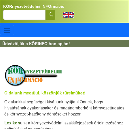
Ugrás a tartalomra
KÖRnyezetvédelmi INFOrmáció
Search
Üdvözöljük a KÖRINFO honlapján!
Oldalunk megújul, köszönjük türelmüket!
Oldalunkkal segítséget kívánunk nyújtani Önnek, hogy
hivatásának gyakorlásakor és magánemberként környezettudatos
és környezet-hatékony döntéseket hozzon.
Lexikon
unk a környezetvédelmi szakkifejezések értelmezéséhez
definíciókkal ad segítséget.