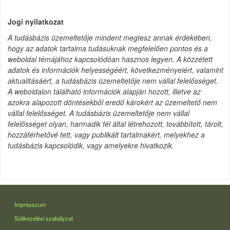
Jogi nyilatkozat
A tudásbázis üzemeltetője mindent megtesz annak érdekében,
hogy az adatok tartalma tudásuknak megfelelően pontos és a
weboldal témájához kapcsolódóan hasznos legyen. A közzétett
adatok és információk helyességéért, következményeiért, valamint
aktualitásáért, a tudásbázis üzemeltetője nem vállal felelősséget.
A weboldalon található információk alapján hozott, illetve az
azokra alapozott döntésekből eredő károkért az üzemeltető nem
vállal felelősséget. A tudásbázis üzemeltetője nem vállal
felelősséget olyan, harmadik fél által létrehozott, továbbított, tárolt,
hozzáférhetővé tett, vagy publikált tartalmakért, melyekhez a
tudásbázis kapcsolódik, vagy amelyekre hivatkozik.
LÁBLÉC
Impresszum
Sütikezelési szabályzat