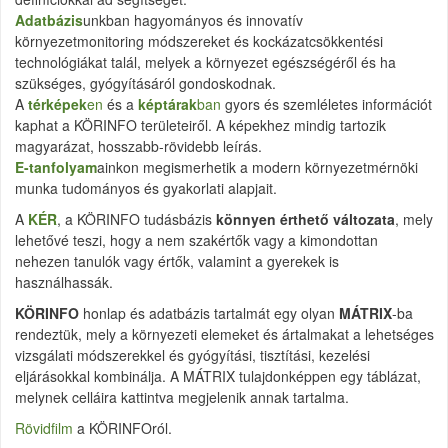
Adatbázis
unkban hagyományos és innovatív
környezetmonitoring módszereket és kockázatcsökkentési
technológiákat talál, melyek a környezet egészségéről és ha
szükséges, gyógyításáról gondoskodnak.
A
térképek
en
és a
képtárak
ban
gyors és szemléletes információt
kaphat a KÖRINFO területeiről. A képekhez mindig tartozik
magyarázat, hosszabb-rövidebb leírás.
E-tanfolyam
ainkon megismerhetik a modern környezetmérnöki
munka tudományos és gyakorlati alapjait.
A
KÉR
, a KÖRINFO tudásbázis
könnyen érthető változata
, mely
lehetővé teszi, hogy a nem szakértők vagy a kimondottan
nehezen tanulók vagy értők, valamint a gyerekek is
használhassák.
KÖRINFO
honlap és adatbázis tartalmát egy olyan
MÁTRIX
-ba
rendeztük, mely a környezeti elemeket és ártalmakat a lehetséges
vizsgálati módszerekkel és gyógyítási, tisztítási, kezelési
eljárásokkal kombinálja. A MÁTRIX tulajdonképpen egy táblázat,
melynek celláira kattintva megjelenik annak tartalma.
Rövidfilm
a KÖRINFOról.