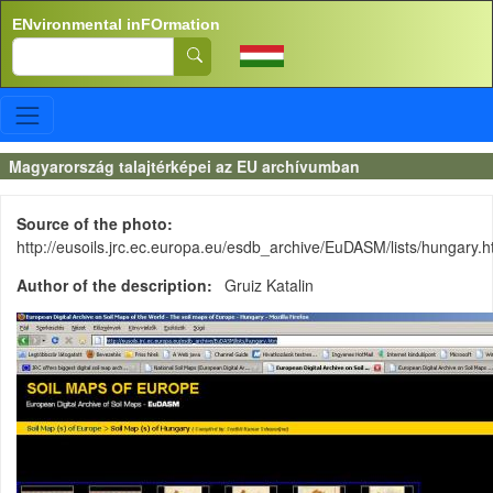
Skip to main content
ENvironmental inFOrmation
Search
Magyarország talajtérképei az EU archívumban
Source of the photo
http://eusoils.jrc.ec.europa.eu/esdb_archive/EuDASM/lists/hungary.
Author of the description
Gruiz Katalin