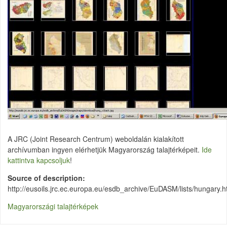
A JRC (Joint Research Centrum) weboldalán kialakított
archívumban ingyen elérhetjük Magyarország talajtérképeit.
Ide
kattintva kapcsoljuk
!
Source of description
http://eusoils.jrc.ec.europa.eu/esdb_archive/EuDASM/lists/hungary.
Magyarországi talajtérképek