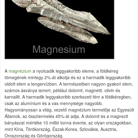
A
magnézium
a nyolcadik leggyakoribb eleme, a földkéreg
tömegének mintegy 2%-át alkotja és ez a harmadik leggyakoribb
oldott elem a tengervízben. A természetben nagyon gyakori elem,
számos ásványa ismert, például dolomit, magnetit, olivin és
karnallit. A harmadik leggyakoribb szerkezeti fém a földkéregben,
csak az alumínium és a vas mennyisége nagyobb.
Hagyományosan a világ, vezető magnézium termelője az Egyesült
Államok, az össztermelés 45%-át adja. A dolomit és a magnezit
bányászat mértéke 10 millió tonna évente, az olyan országokban,
mint Kína, Törökország, Észak-Korea, Szlovákia, Ausztria,
Oroszország és Görögország.