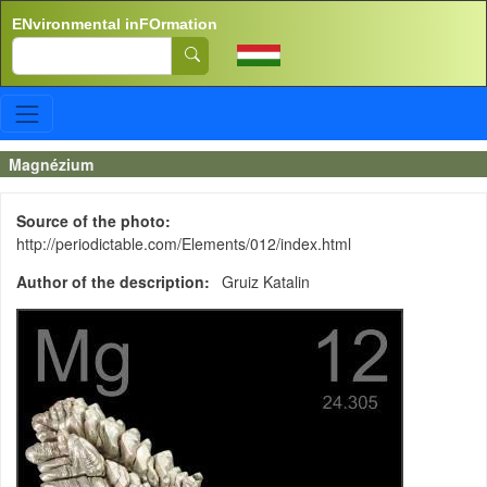
Skip to main content
ENvironmental inFOrmation
Search
Magnézium
Source of the photo
http://periodictable.com/Elements/012/index.html
Author of the description
Gruiz Katalin