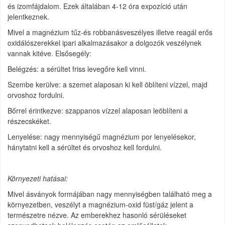
és izomfájdalom. Ezek általában 4-12 óra expozíció után
jelentkeznek.
Mivel a magnézium tűz-és robbanásveszélyes illetve reagál erős
oxidálószerekkel ipari alkalmazásakor a dolgozók veszélynek
vannak kitéve. Elsősegély:
Belégzés: a sérültet friss levegőre kell vinni.
Szembe kerülve: a szemet alaposan ki kell öblíteni vízzel, majd
orvoshoz fordulni.
Bőrrel érintkezve: szappanos vízzel alaposan leöblíteni a
részecskéket.
Lenyelése: nagy mennyiségű magnézium por lenyelésekor,
hánytatni kell a sérültet és orvoshoz kell fordulni.
Környezeti hatásai:
Mivel ásványok formájában nagy mennyiségben található meg a
környezetben, veszélyt a magnézium-oxid füst/gáz jelent a
természetre nézve. Az emberekhez hasonló sérüléseket