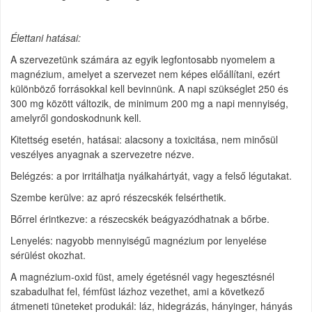
Élettani hatásai:
A szervezetünk számára az egyik legfontosabb nyomelem a
magnézium, amelyet a szervezet nem képes előállítani, ezért
különböző forrásokkal kell bevinnünk. A napi szükséglet 250 és
300 mg között változik, de minimum 200 mg a napi mennyiség,
amelyről gondoskodnunk kell.
Kitettség esetén, hatásai: alacsony a toxicitása, nem minősül
veszélyes anyagnak a szervezetre nézve.
Belégzés: a por irritálhatja nyálkahártyát, vagy a felső légutakat.
Szembe kerülve: az apró részecskék felsérthetik.
Bőrrel érintkezve: a részecskék beágyazódhatnak a bőrbe.
Lenyelés: nagyobb mennyiségű magnézium por lenyelése
sérülést okozhat.
A magnézium-oxid füst, amely égetésnél vagy hegesztésnél
szabadulhat fel, fémfüst lázhoz vezethet, ami a következő
átmeneti tüneteket produkál: láz, hidegrázás, hányinger, hányás