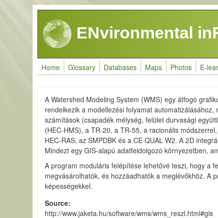
Skip to main content
ENvironmental in
Home
Glossary
Databases
Maps
Photos
E-lea
A Watershed Modeling System (WMS) egy átfogó grafikus 
rendelkezik a modellezési folyamat automatizálásához, 
számítások (csapadék mélység, felület durvasági együtt
(HEC-HMS), a TR-20, a TR-55, a racionális módszerrel, 
HEC-RAS, az SMPDBK és a CE QUAL W2. A 2D integrált hid
Mindezt egy GIS-alapú adatfeldolgozó környezetben, am
A program moduláris felépítése lehetővé teszi, hogy a
megvásárolhatók, és hozzáadhatók a meglévőkhöz. A pro
képességekkel.
Source
http://www.jaketa.hu/software/wms/wms_reszl.html#gis