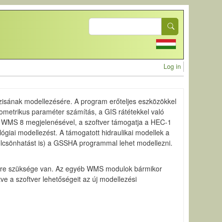
Search
User acc
Log in
ázisának modellezésére. A program erőteljes eszközökkel
ometrikus paraméter számítás, a GIS rátétekkel való
 A WMS 8 megjelenésével, a szoftver támogatja a HEC-1
iai modellezést. A támogatott hidraulikai modellek a
kölcsönhatást is) a GSSHA programmal lehet modellezni.
yekre szüksége van. Az egyéb WMS modulok bármikor
 a szoftver lehetőségeit az új modellezési