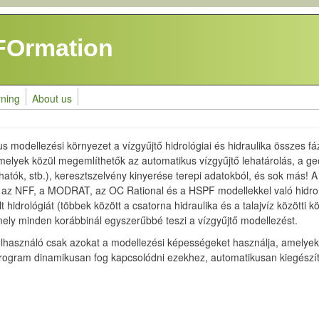
FOrmation
rning
About us
modellezési környezet a vízgyűjtő hidrológiai és hidraulika összes f
melyek közül megemlíthetők az automatikus vízgyűjtő lehatárolás, a ge
hatók, stb.), keresztszelvény kinyerése terepi adatokból, és sok más!
az NFF, a MODRAT, az OC Rational és a HSPF modellekkel való hidrológ
rológiát (többek között a csatorna hidraulika és a talajvíz közötti 
ely minden korábbinál egyszerűbbé teszi a vízgyűjtő modellezést.
 felhasználó csak azokat a modellezési képességeket használja, amel
gram dinamikusan fog kapcsolódni ezekhez, automatikusan kiegészítve