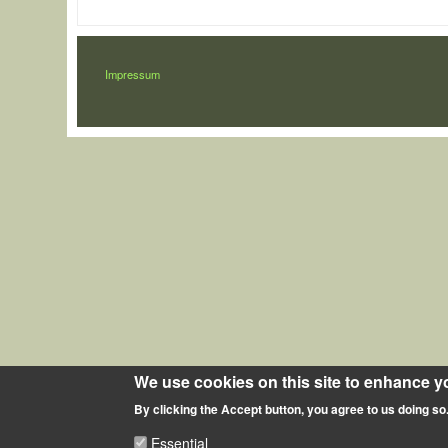
LÁBLÉC
Impressum
We use cookies on this site to enhance y
By clicking the Accept button, you agree to us doing so
Essential