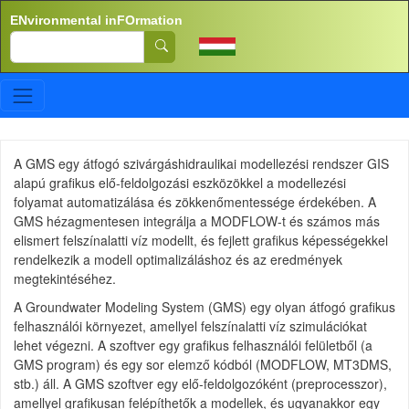
Skip to main content
ENvironmental inFOrmation
Search
A GMS egy átfogó szivárgáshidraulikai modellezési rendszer GIS
alapú grafikus elő-feldolgozási eszközökkel a modellezési
folyamat automatizálása és zökkenőmentessége érdekében. A
GMS hézagmentesen integrálja a MODFLOW-t és számos más
elismert felszínalatti víz modellt, és fejlett grafikus képességekkel
rendelkezik a modell optimalizáláshoz és az eredmények
megtekintéséhez.
A Groundwater Modeling System (GMS) egy olyan átfogó grafikus
felhasználói környezet, amellyel felszínalatti víz szimulációkat
lehet végezni. A szoftver egy grafikus felhasználói felületből (a
GMS program) és egy sor elemző kódból (MODFLOW, MT3DMS,
stb.) áll. A GMS szoftver egy elő-feldolgozóként (preprocesszor),
amellyel grafikusan felépíthetők a modellek, és ugyanakkor egy