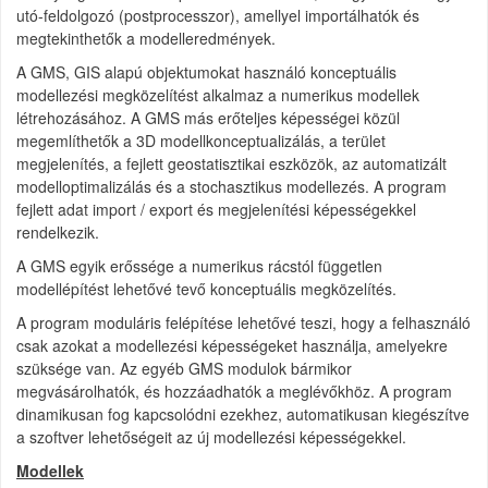
utó-feldolgozó (postprocesszor), amellyel importálhatók és
megtekinthetők a modelleredmények.
A GMS, GIS alapú objektumokat használó konceptuális
modellezési megközelítést alkalmaz a numerikus modellek
létrehozásához. A GMS más erőteljes képességei közül
megemlíthetők a 3D modellkonceptualizálás, a terület
megjelenítés, a fejlett geostatisztikai eszközök, az automatizált
modelloptimalizálás és a stochasztikus modellezés. A program
fejlett adat import / export és megjelenítési képességekkel
rendelkezik.
A GMS egyik erőssége a numerikus rácstól független
modellépítést lehetővé tevő konceptuális megközelítés.
A program moduláris felépítése lehetővé teszi, hogy a felhasználó
csak azokat a modellezési képességeket használja, amelyekre
szüksége van. Az egyéb GMS modulok bármikor
megvásárolhatók, és hozzáadhatók a meglévőkhöz. A program
dinamikusan fog kapcsolódni ezekhez, automatikusan kiegészítve
a szoftver lehetőségeit az új modellezési képességekkel.
Modellek